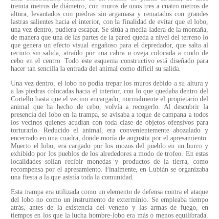
treinta metros de diámetro, con muros de unos tres a cuatro metros de
altura, levantados con piedras sin argamasa y rematados con grandes
lastras salientes hacia el interior, con la finalidad de evitar que el lobo,
una vez dentro, pudiera escapar. Se sitúa a media ladera de la montaña,
de manera que una de las partes de la pared queda a nivel del terreno lo
que genera un efecto visual engañoso para el depredador, que salta al
recinto sin salida, atraído por una cabra u oveja colocada a modo de
cebo en el centro. Todo este esquema constructivo está diseñado para
hacer tan sencilla la entrada del animal como difícil su salida.
Una vez dentro, el lobo no podía trepar los muros debido a su altura y
a las piedras colocadas hacia el interior, con lo que quedaba dentro del
Cortello hasta que el vecino encargado, normalmente el propietario del
animal que ha hecho de cebo, volvía a recogerlo. Al descubrir la
presencia del lobo en la trampa, se avisaba a toque de campana a todos
los vecinos quienes acudían con toda clase de objetos ofensivos para
torturarlo. Reducido el animal, era convenientemente abozalado y
encerrado en una cuadra, donde moría de angustia por el apresamiento.
Muerto el lobo, era cargado por los mozos del pueblo en un burro y
exhibido por los pueblos de los alrededores a modo de trofeo. En estas
localidades solían recibir monedas y productos de la tierra, como
recompensa por el apresamiento. Finalmente, en Lubián se organizaba
una fiesta a la que asistía toda la comunidad.
Esta trampa era utilizada como un elemento de defensa contra el ataque
del lobo no como un instrumento de exterminio. Se empleaba tiempo
atrás, antes de la existencia del veneno y las armas de fuego, en
tiempos en los que la lucha hombre-lobo era más o menos equilibrada.