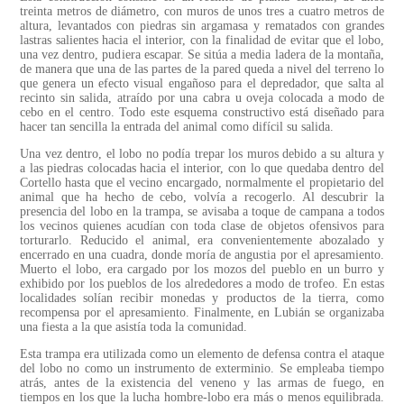
treinta metros de diámetro, con muros de unos tres a cuatro metros de
altura, levantados con piedras sin argamasa y rematados con grandes
lastras salientes hacia el interior, con la finalidad de evitar que el lobo,
una vez dentro, pudiera escapar. Se sitúa a media ladera de la montaña,
de manera que una de las partes de la pared queda a nivel del terreno lo
que genera un efecto visual engañoso para el depredador, que salta al
recinto sin salida, atraído por una cabra u oveja colocada a modo de
cebo en el centro. Todo este esquema constructivo está diseñado para
hacer tan sencilla la entrada del animal como difícil su salida.
Una vez dentro, el lobo no podía trepar los muros debido a su altura y
a las piedras colocadas hacia el interior, con lo que quedaba dentro del
Cortello hasta que el vecino encargado, normalmente el propietario del
animal que ha hecho de cebo, volvía a recogerlo. Al descubrir la
presencia del lobo en la trampa, se avisaba a toque de campana a todos
los vecinos quienes acudían con toda clase de objetos ofensivos para
torturarlo. Reducido el animal, era convenientemente abozalado y
encerrado en una cuadra, donde moría de angustia por el apresamiento.
Muerto el lobo, era cargado por los mozos del pueblo en un burro y
exhibido por los pueblos de los alrededores a modo de trofeo. En estas
localidades solían recibir monedas y productos de la tierra, como
recompensa por el apresamiento. Finalmente, en Lubián se organizaba
una fiesta a la que asistía toda la comunidad.
Esta trampa era utilizada como un elemento de defensa contra el ataque
del lobo no como un instrumento de exterminio. Se empleaba tiempo
atrás, antes de la existencia del veneno y las armas de fuego, en
tiempos en los que la lucha hombre-lobo era más o menos equilibrada.