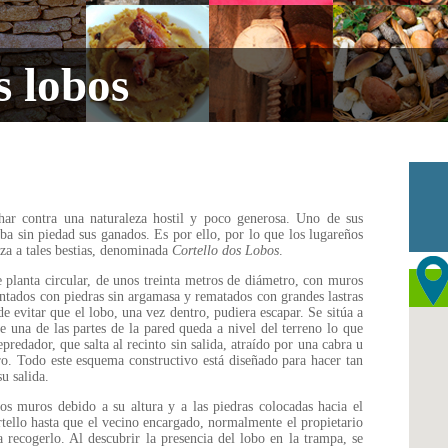
s lobos
ar contra una naturaleza hostil y poco generosa. Uno de sus
a sin piedad sus ganados. Es por ello, por lo que los lugareños
za a tales bestias, denominada
Cortello dos Lobos
.
e planta circular, de unos treinta metros de diámetro, con muros
antados con piedras sin argamasa y rematados con grandes lastras
 de evitar que el lobo, una vez dentro, pudiera escapar. Se sitúa a
 una de las partes de la pared queda a nivel del terreno lo que
predador, que salta al recinto sin salida, atraído por una cabra u
o. Todo este esquema constructivo está diseñado para hacer tan
su salida.
os muros debido a su altura y a las piedras colocadas hacia el
rtello hasta que el vecino encargado, normalmente el propietario
 recogerlo. Al descubrir la presencia del lobo en la trampa, se