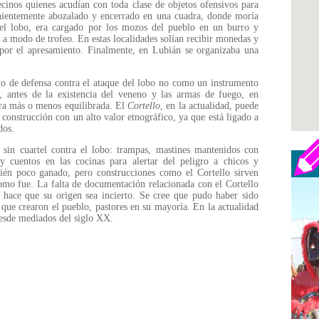
cinos quienes acudían con toda clase de objetos ofensivos para
enientemente abozalado y encerrado en una cuadra, donde moría
 el lobo, era cargado por los mozos del pueblo en un burro y
 a modo de trofeo. En estas localidades solían recibir monedas y
por el apresamiento. Finalmente, en Lubián se organizaba una
o de defensa contra el ataque del lobo no como un instrumento
, antes de la existencia del veneno y las armas de fuego, en
era más o menos equilibrada. El
Cortello
, en la actualidad, puede
a construcción con un alto valor etnográfico, ya que está ligado a
dos.
 sin cuartel contra el lobo: trampas, mastines mantenidos con
 y cuentos en las cocinas para alertar del peligro a chicos y
én poco ganado, pero construcciones como el Cortello sirven
como fue. La falta de documentación relacionada con el Cortello
 hace que su origen sea incierto. Se cree que pudo haber sido
que crearon el pueblo, pastores en su mayoría. En la actualidad
desde mediados del siglo XX.