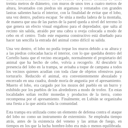
treinta metros de diámetro, con muros de unos tres a cuatro metros de
altura, levantados con piedras sin argamasa y rematados con grandes
lastras salientes hacia el interior, con la finalidad de evitar que el lobo,
una vez dentro, pudiera escapar. Se sitúa a media ladera de la montaña,
de manera que una de las partes de la pared queda a nivel del terreno lo
que genera un efecto visual engañoso para el depredador, que salta al
recinto sin salida, atraído por una cabra u oveja colocada a modo de
cebo en el centro. Todo este esquema constructivo está diseñado para
hacer tan sencilla la entrada del animal como difícil su salida.
Una vez dentro, el lobo no podía trepar los muros debido a su altura y
a las piedras colocadas hacia el interior, con lo que quedaba dentro del
Cortello hasta que el vecino encargado, normalmente el propietario del
animal que ha hecho de cebo, volvía a recogerlo. Al descubrir la
presencia del lobo en la trampa, se avisaba a toque de campana a todos
los vecinos quienes acudían con toda clase de objetos ofensivos para
torturarlo. Reducido el animal, era convenientemente abozalado y
encerrado en una cuadra, donde moría de angustia por el apresamiento.
Muerto el lobo, era cargado por los mozos del pueblo en un burro y
exhibido por los pueblos de los alrededores a modo de trofeo. En estas
localidades solían recibir monedas y productos de la tierra, como
recompensa por el apresamiento. Finalmente, en Lubián se organizaba
una fiesta a la que asistía toda la comunidad.
Esta trampa era utilizada como un elemento de defensa contra el ataque
del lobo no como un instrumento de exterminio. Se empleaba tiempo
atrás, antes de la existencia del veneno y las armas de fuego, en
tiempos en los que la lucha hombre-lobo era más o menos equilibrada.