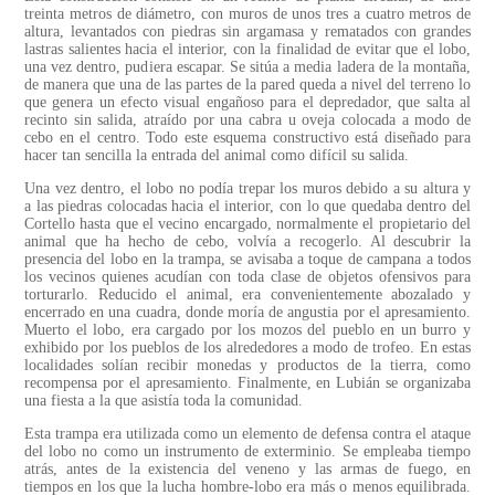
treinta metros de diámetro, con muros de unos tres a cuatro metros de
altura, levantados con piedras sin argamasa y rematados con grandes
lastras salientes hacia el interior, con la finalidad de evitar que el lobo,
una vez dentro, pudiera escapar. Se sitúa a media ladera de la montaña,
de manera que una de las partes de la pared queda a nivel del terreno lo
que genera un efecto visual engañoso para el depredador, que salta al
recinto sin salida, atraído por una cabra u oveja colocada a modo de
cebo en el centro. Todo este esquema constructivo está diseñado para
hacer tan sencilla la entrada del animal como difícil su salida.
Una vez dentro, el lobo no podía trepar los muros debido a su altura y
a las piedras colocadas hacia el interior, con lo que quedaba dentro del
Cortello hasta que el vecino encargado, normalmente el propietario del
animal que ha hecho de cebo, volvía a recogerlo. Al descubrir la
presencia del lobo en la trampa, se avisaba a toque de campana a todos
los vecinos quienes acudían con toda clase de objetos ofensivos para
torturarlo. Reducido el animal, era convenientemente abozalado y
encerrado en una cuadra, donde moría de angustia por el apresamiento.
Muerto el lobo, era cargado por los mozos del pueblo en un burro y
exhibido por los pueblos de los alrededores a modo de trofeo. En estas
localidades solían recibir monedas y productos de la tierra, como
recompensa por el apresamiento. Finalmente, en Lubián se organizaba
una fiesta a la que asistía toda la comunidad.
Esta trampa era utilizada como un elemento de defensa contra el ataque
del lobo no como un instrumento de exterminio. Se empleaba tiempo
atrás, antes de la existencia del veneno y las armas de fuego, en
tiempos en los que la lucha hombre-lobo era más o menos equilibrada.