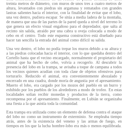
treinta metros de diámetro, con muros de unos tres a cuatro metros de
altura, levantados con piedras sin argamasa y rematados con grandes
lastras salientes hacia el interior, con la finalidad de evitar que el lobo,
una vez dentro, pudiera escapar. Se sitúa a media ladera de la montaña,
de manera que una de las partes de la pared queda a nivel del terreno lo
que genera un efecto visual engañoso para el depredador, que salta al
recinto sin salida, atraído por una cabra u oveja colocada a modo de
cebo en el centro. Todo este esquema constructivo está diseñado para
hacer tan sencilla la entrada del animal como difícil su salida.
Una vez dentro, el lobo no podía trepar los muros debido a su altura y
a las piedras colocadas hacia el interior, con lo que quedaba dentro del
Cortello hasta que el vecino encargado, normalmente el propietario del
animal que ha hecho de cebo, volvía a recogerlo. Al descubrir la
presencia del lobo en la trampa, se avisaba a toque de campana a todos
los vecinos quienes acudían con toda clase de objetos ofensivos para
torturarlo. Reducido el animal, era convenientemente abozalado y
encerrado en una cuadra, donde moría de angustia por el apresamiento.
Muerto el lobo, era cargado por los mozos del pueblo en un burro y
exhibido por los pueblos de los alrededores a modo de trofeo. En estas
localidades solían recibir monedas y productos de la tierra, como
recompensa por el apresamiento. Finalmente, en Lubián se organizaba
una fiesta a la que asistía toda la comunidad.
Esta trampa era utilizada como un elemento de defensa contra el ataque
del lobo no como un instrumento de exterminio. Se empleaba tiempo
atrás, antes de la existencia del veneno y las armas de fuego, en
tiempos en los que la lucha hombre-lobo era más o menos equilibrada.