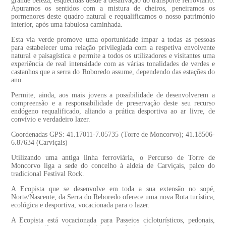
grande beleza, esquecidas desde a desativação do transporte ferroviário.
Apuramos os sentidos com a mistura de cheiros, peneiramos os
pormenores deste quadro natural e requalificamos o nosso património
interior, após uma fabulosa caminhada.
Esta via verde promove uma oportunidade ímpar a todas as pessoas
para estabelecer uma relação privilegiada com a respetiva envolvente
natural e paisagística e permite a todos os utilizadores e visitantes uma
experiência de real intensidade com as várias tonalidades de verdes e
castanhos que a serra do Roboredo assume, dependendo das estações do
ano.
Permite, ainda, aos mais jovens a possibilidade de desenvolverem a
compreensão e a responsabilidade de preservação deste seu recurso
endógeno requalificado, aliando a prática desportiva ao ar livre, de
convívio e verdadeiro lazer.
Coordenadas GPS: 41.17011-7.05735 (Torre de Moncorvo); 41.18506-
6.87634 (Carviçais)
Utilizando uma antiga linha ferroviária, o Percurso de Torre de
Moncorvo liga a sede do concelho à aldeia de Carviçais, palco do
tradicional Festival Rock.
A Ecopista que se desenvolve em toda a sua extensão no sopé,
Norte/Nascente, da Serra do Reboredo oferece uma nova Rota turística,
ecológica e desportiva, vocacionada para o lazer.
A Ecopista está vocacionada para Passeios cicloturísticos, pedonais,