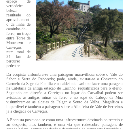
espaço de
verdadeira
beleza,
resultado do
aproveitament
o da linha de
caminho-de-
ferro, no troço
entre Torre de
Moncorvo e
Carviçais,
num total de
24 km de
percurso
pedestre.
Da ecopista vislumbra-se uma paisagem maravilhosa sobre o Vale do
Sabor e Serra do Reboredo; pode, ainda, avistar-se o Convento do
Carmelo da Sagrada Família e na aldeia de Larinho fazer uma paragem
na Cafetaria da antiga estação do Larinho, requalificada para o efeito.
Seguindo em direção a Carviçais no lugar do Carvalhal podem ser
avistadas as antigas minas de ferro e no sopé do Cabeço da Mua
vislumbram-se as aldeias de Felgar e Souto da Velha. Magnífica e
imperdível é também a paisagem sobre a Albufeira de Vale de Ferreiros
já à chegada de Carviçais.
A Ecopista posiciona-se como uma infraestrutura destinada ao recreio e
ao desporto, mas também, é uma via que redescobre paisagens de