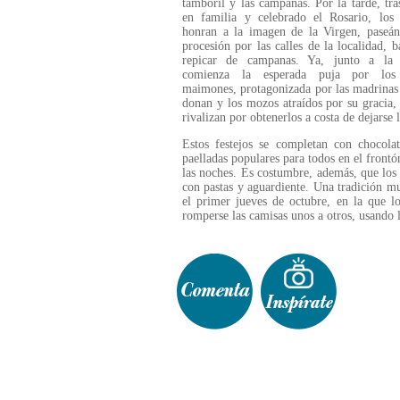
tamboril y las campanas. Por la tarde, tr
en familia y celebrado el Rosario, los 
honran a la imagen de la Virgen, paseán
procesión por las calles de la localidad, b
repicar de campanas. Ya, junto a la I
comienza la esperada puja por los 
maimones, protagonizada por las madrinas
donan y los mozos atraídos por su gracia,
rivalizan por obtenerlos a costa de dejarse 
Estos festejos se completan con chocolat
paelladas populares para todos en el front
las noches. Es costumbre, además, que los
con pastas y aguardiente. Una tradición mu
el primer jueves de octubre, en la que l
romperse las camisas unos a otros, usando 