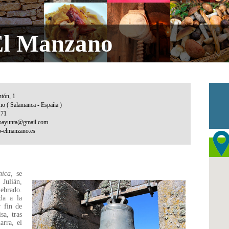
 El Manzano
hica,
se
Julián,
lebrado.
da a la
r fin de
a, tras
arra, el