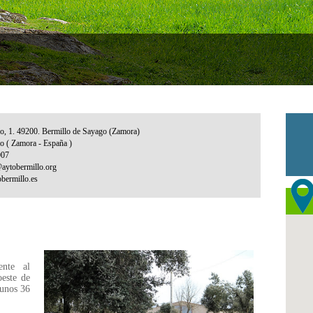
ente al
oeste de
 unos 36