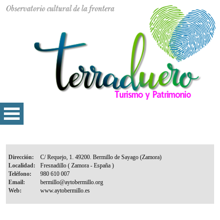
Dirección:
Localidad:
Teléfono:
Email:
Web: