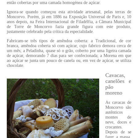
então cobertas por uma camada homogénea de açúcar.
Ignora-se quando começou esta atividade artesanal, pelas terras de
Moncorvo. Porém, já em 1886 na Exposição Universal de Paris e, 10
anos depois, na Feira Internacional de Filadélfia, a Câmara Municipal
de Torre de Moncorvo fazia grande figura com este produto,
justamente celebrado pela crítica da especialidade.
Fabricam-se três tipos de amêndoa coberta: a Tradicional, de cor
branca, amêndoa coberta só com açúcar, cujo fabrico demora cerca de
um mês; a Peladinha, quase só o grão, coberto por uma ligeira camada
de açúcar, demorando 7 dias para ser confecionada; a Morena em que
ao açúcar se junta um pouco de canela ou, em vez de açúcar, se utiliza
chocolate.
Cavacas,
canelões e
pão
moreno
As cavacas de
Moncorvo são
autênticos
montes de
neve, doces e
crocantes.
Depois de se
fazer a massa,