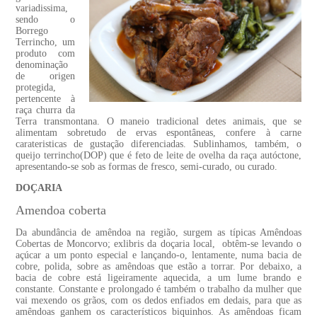
variadissima,
sendo o
Borrego
Terrincho, um
produto com
denominação
de origen
protegida,
pertencente à
raça churra da
Terra transmontana. O maneio tradicional detes animais, que se
alimentam sobretudo de ervas espontâneas, confere à carne
carateristicas de gustação diferenciadas. Sublinhamos, também, o
queijo terrincho(DOP) que é feto de leite de ovelha da raça autóctone,
apresentando-se sob as formas de fresco, semi-curado, ou curado.
DOÇARIA
Amendoa coberta
Da abundância de amêndoa na região, surgem as típicas Amêndoas
Cobertas de Moncorvo; exlibris da doçaria local, obtêm-se levando o
açúcar a um ponto especial e lançando-o, lentamente, numa bacia de
cobre, polida, sobre as amêndoas que estão a torrar. Por debaixo, a
bacia de cobre está ligeiramente aquecida, a um lume brando e
constante. Constante e prolongado é também o trabalho da mulher que
vai mexendo os grãos, com os dedos enfiados em dedais, para que as
amêndoas ganhem os característicos biquinhos. As amêndoas ficam