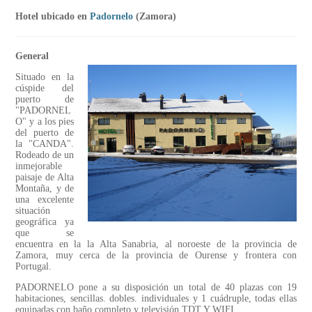
Hotel ubicado en
Padornelo
(Zamora)
General
Situado en la
cúspide del
puerto de
"PADORNEL
O" y a los pies
del puerto de
la "CANDA".
Rodeado de un
inmejorable
paisaje de Alta
Montaña, y de
una excelente
situación
geográfica ya
que se
encuentra en la la Alta Sanabria, al noroeste de la provincia de
Zamora, muy cerca de la provincia de Ourense y frontera con
Portugal.
PADORNELO pone a su disposición un total de 40 plazas con 19
habitaciones, sencillas. dobles. individuales y 1 cuádruple, todas ellas
equipadas con baño completo y televisión TDT Y WIFI.