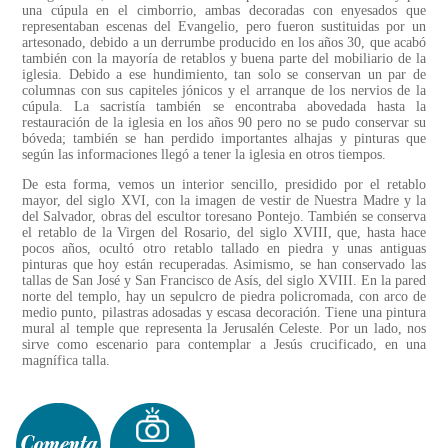
una cúpula en el cimborrio, ambas decoradas con enyesados que
representaban escenas del Evangelio, pero fueron sustituidas por un
artesonado, debido a un derrumbe producido en los años 30, que acabó
también con la mayoría de retablos y buena parte del mobiliario de la
iglesia. Debido a ese hundimiento, tan solo se conservan un par de
columnas con sus capiteles jónicos y el arranque de los nervios de la
cúpula. La sacristía también se encontraba abovedada hasta la
restauración de la iglesia en los años 90 pero no se pudo conservar su
bóveda; también se han perdido importantes alhajas y pinturas que
según las informaciones llegó a tener la iglesia en otros tiempos.
De esta forma, vemos un interior sencillo, presidido por el retablo
mayor, del siglo XVI, con la imagen de vestir de Nuestra Madre y la
del Salvador, obras del escultor toresano Pontejo. También se conserva
el retablo de la Virgen del Rosario, del siglo XVIII, que, hasta hace
pocos años, ocultó otro retablo tallado en piedra y unas antiguas
pinturas que hoy están recuperadas. Asimismo, se han conservado las
tallas de San José y San Francisco de Asís, del siglo XVIII. En la pared
norte del templo, hay un sepulcro de piedra policromada, con arco de
medio punto, pilastras adosadas y escasa decoración. Tiene una pintura
mural al temple que representa la Jerusalén Celeste. Por un lado, nos
sirve como escenario para contemplar a Jesús crucificado, en una
magnífica talla.