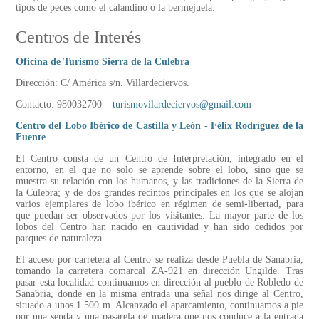
tipos de peces como el calandino o la bermejuela.
Centros de Interés
Oficina de Turismo Sierra de la Culebra
Dirección: C/ América s/n. Villardeciervos.
Contacto: 980032700 –
turismovilardeciervos@gmail.com
Centro del Lobo Ibérico de Castilla y León - Félix Rodríguez de la
Fuente
El Centro consta de un Centro de Interpretación, integrado en el
entorno, en el que no solo se aprende sobre el lobo, sino que se
muestra su relación con los humanos, y las tradiciones de la Sierra de
la Culebra; y de dos grandes recintos principales en los que se alojan
varios ejemplares de lobo ibérico en régimen de semi-libertad, para
que puedan ser observados por los visitantes. La mayor parte de los
lobos del Centro han nacido en cautividad y han sido cedidos por
parques de naturaleza.
El acceso por carretera al Centro se realiza desde Puebla de Sanabria,
tomando la carretera comarcal ZA-921 en dirección Ungilde. Tras
pasar esta localidad continuamos en dirección al pueblo de Robledo de
Sanabria, donde en la misma entrada una señal nos dirige al Centro,
situado a unos 1.500 m. Alcanzado el aparcamiento, continuamos a pie
por una senda y una pasarela de madera que nos conduce a la entrada