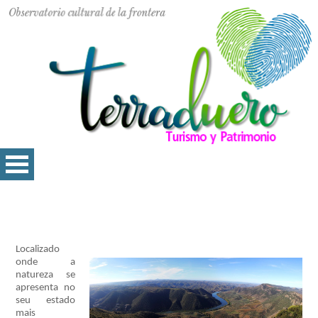
Localizado
onde a
natureza se
apresenta no
seu estado
mais