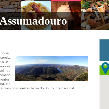
 Assumadouro
 no seu
spreita
e o seu
no cais
ível do
nário
mentos:
una, e o
ntram poiso nestas Terras do Douro Internacional.