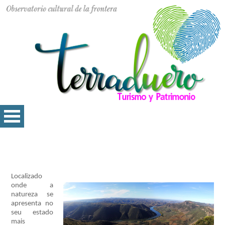
Localizado
onde a
natureza se
apresenta no
seu estado
mais