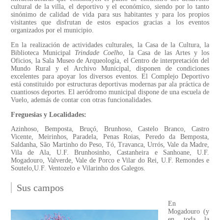
cultural de la villa, el deportivo y el económico, siendo por lo tanto
sinónimo de calidad de vida para sus habitantes y para los propios
visitantes que disfrutan de estos espacios gracias a los eventos
organizados por el municipio.
En la realización de actividades culturales, la Casa de la Cultura, la
Biblioteca Municipal
Trindade Coelho
, la Casa de las Artes y los
Oficios, la Sala Museo de Arqueología, el Centro de interpretación del
Mundo Rural y el Archivo Municipal, disponen de condiciones
excelentes para apoyar los diversos eventos. El Complejo Deportivo
está constituido por estructuras deportivas modernas par ala práctica de
cuantiosos deportes. El aeródromo municipal dispone de una escuela de
Vuelo, además de contar con otras funcionalidades.
Freguesias y Localidades:
Azinhoso, Bemposta, Bruçó, Brunhoso, Castelo Branco, Castro
Vicente, Meirinhos, Paradela, Penas Roias, Peredo da Bemposta,
Saldanha, São Martinho do Peso, Tó, Travanca, Urrós, Vale da Madre,
Vila de Ala, U.F. Brunhosinho, Castanheira e Sanhoane, U.F.
Mogadouro, Valverde, Vale de Porco e Vilar do Rei, U.F. Remondes e
Soutelo,U.F. Ventozelo e Vilarinho dos Galegos.
Sus campos
En
Mogadouro (y
en toda la