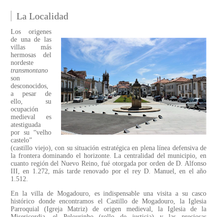
La Localidad
Los origenes
de una de las
villas más
hermosas del
nordeste
transmontano
son
desconocidos,
a pesar de
ello, su
ocupación
medieval es
atestiguada
por su “velho
castelo”
(castillo viejo), con su situación estratégica en plena línea defensiva de
la frontera dominando el horizonte. La centralidad del municipio, en
cuanto región del Nuevo Reino, fué otorgada por orden de D. Alfonso
III, en 1.272, más tarde renovado por el rey D. Manuel, en el año
1.512.
En la villa de Mogadouro, es indispensable una visita a su casco
histórico donde encontramos el Castillo de Mogadouro, la Iglesia
Parroquial (Igreja Matriz) de origen medieval, la Iglesia de la
Misericordia, el Pelourinho (rollo de justicia) y las preciosas