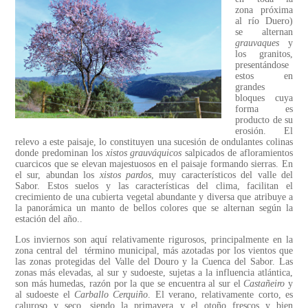
zona próxima
al río Duero)
se alternan
grauvaques
y
los granitos,
presentándose
estos en
grandes
bloques cuya
forma es
producto de su
erosión. El
relevo a este paisaje, lo constituyen una sucesión de ondulantes colinas
donde predominan los
xistos grauváquicos
salpicados de afloramientos
cuarcicos que se elevan majestuosos en el paisaje formando sierras. En
el sur, abundan los
xistos pardos
, muy característicos del valle del
Sabor. Estos suelos y las características del clima, facilitan el
crecimiento de una cubierta vegetal abundante y diversa que atribuye a
la panorámica un manto de bellos colores que se alternan según la
estación del año..
Los inviernos son aquí relativamente rigurosos, principalmente en la
zona central del término municipal, más azotadas por los vientos que
las zonas protegidas del Valle del Douro y la Cuenca del Sabor. Las
zonas más elevadas, al sur y sudoeste, sujetas a la influencia atlántica,
son más humedas, razón por la que se encuentra al sur el
Castañeiro
y
al sudoeste el
Carballo Cerquiño
. El verano, relativamente corto, es
caluroso y seco, siendo la primavera y el otoño frescos y bien