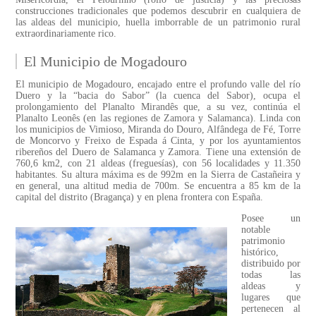
construcciones tradicionales que podemos descubrir en cualquiera de
las aldeas del municipio, huella imborrable de un patrimonio rural
extraordinariamente rico.
El Municipio de Mogadouro
El municipio de Mogadouro, encajado entre el profundo valle del río
Duero y la “bacia do Sabor” (la cuenca del Sabor), ocupa el
prolongamiento del Planalto Mirandês que, a su vez, continúa el
Planalto Leonês (en las regiones de Zamora y Salamanca). Linda con
los municipios de Vimioso, Miranda do Douro, Alfândega de Fé, Torre
de Moncorvo y Freixo de Espada á Cinta, y por los ayuntamientos
ribereños del Duero de Salamanca y Zamora. Tiene una extensión de
760,6 km2, con 21 aldeas (freguesías), con 56 localidades y 11.350
habitantes. Su altura máxima es de 992m en la Sierra de Castañeira y
en general, una altitud media de 700m. Se encuentra a 85 km de la
capital del distrito (Bragança) y en plena frontera con España.
Posee un
notable
patrimonio
histórico,
distribuido por
todas las
aldeas y
lugares que
pertenecen al