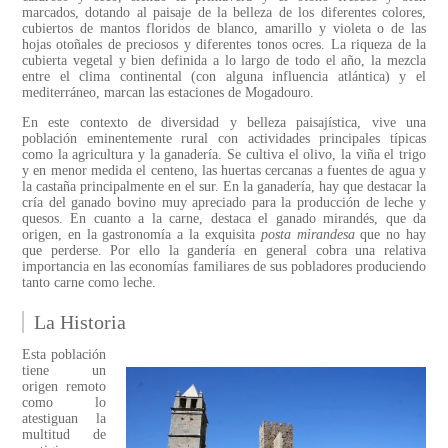
marcados, dotando al paisaje de la belleza de los diferentes colores,
cubiertos de mantos floridos de blanco, amarillo y violeta o de las
hojas otoñales de preciosos y diferentes tonos ocres. La riqueza de la
cubierta vegetal y bien definida a lo largo de todo el año, la mezcla
entre el clima continental (con alguna influencia atlántica) y el
mediterráneo, marcan las estaciones de Mogadouro.
En este contexto de diversidad y belleza paisajística, vive una
población eminentemente rural con actividades principales típicas
como la agricultura y la ganadería. Se cultiva el olivo, la viña el trigo
y en menor medida el centeno, las huertas cercanas a fuentes de agua y
la castaña principalmente en el sur. En la ganadería, hay que destacar la
cría del ganado bovino muy apreciado para la producción de leche y
quesos. En cuanto a la carne, destaca el ganado mirandés, que da
origen, en la gastronomía a la exquisita
posta mirandesa
que no hay
que perderse. Por ello la gandería en general cobra una relativa
importancia en las economías familiares de sus pobladores produciendo
tanto carne como leche.
La Historia
Esta población
tiene un
origen remoto
como lo
atestiguan la
multitud de