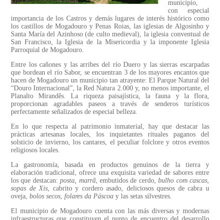
municipio,
con especial
importancia de los Castros y demás lugares de interés histórico como
los castillos de Mogadouro y Penas Roias, las iglesias de Algosinho y
Santa María del Azinhoso (de culto medieval), la iglesia conventual de
San Francisco, la Iglesia de la Misericordia y la imponente Iglesia
Parroquial de Mogadouro.
Entre los cañones y las arribes del río Duero y las sierras escarpadas
que bordean el río Sabor, se encuentran 3 de los mayores encantos que
hacen de Mogadouro un municipio tan atrayente: El Parque Natural del
“Douro Internacional”, la Red Natura 2.000 y, no menos importante, el
Planalto Mirandês. La riqueza paisajística, la fauna y la flora,
proporcionan agradables paseos a través de senderos turísticos
perfectamente señalizados de especial belleza.
En lo que respecta al patrimonio inmaterial, hay que destacar las
prácticas artesanas locales, los inquietantes rituales paganos del
solsticio de invierno, los cantares, el peculiar folclore y otros eventos
religiosos locales.
La gastronomía, basada en productos genuinos de la tierra y
elaboración tradicional, ofrece una exquisita variedad de sabores entre
los que destacan:
posta, marrã
, embutidos de cerdo,
bulho com cascas
,
sopas de Xis
, cabrito y cordero asado, deliciosos quesos de cabra u
oveja,
bolos secos
,
folares da Páscoa
y las setas silvestres.
El municipio de Mogadouro cuenta con las más diversas y modernas
infraestructuras que constituyen el punto de encuentro del desarrollo