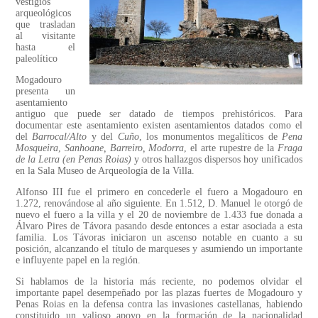
vestigios
arqueológicos
que trasladan
al visitante
hasta el
paleolítico
Mogadouro
presenta un
asentamiento
antiguo que puede ser datado de tiempos prehistóricos. Para
documentar este asentamiento existen asentamientos datados como el
del
Barrocal/Alto
y del
Cuño
, los monumentos megalíticos de
Pena
Mosqueira
,
Sanhoane, Barreiro, Modorra
, el arte rupestre de la
Fraga
de la Letra (en Penas Roias)
y otros hallazgos dispersos hoy unificados
en la Sala Museo de Arqueología de la Villa.
Alfonso III fue el primero en concederle el fuero a Mogadouro en
1.272, renovándose al año siguiente. En 1.512, D. Manuel le otorgó de
nuevo el fuero a la villa y el 20 de noviembre de 1.433 fue donada a
Álvaro Pires de Távora pasando desde entonces a estar asociada a esta
familia. Los Távoras iniciaron un ascenso notable en cuanto a su
posición, alcanzando el título de marqueses y asumiendo un importante
e influyente papel en la región.
Si hablamos de la historia más reciente, no podemos olvidar el
importante papel desempeñado por las plazas fuertes de Mogadouro y
Penas Roias en la defensa contra las invasiones castellanas, habiendo
constituido un valioso apoyo en la formación de la nacionalidad