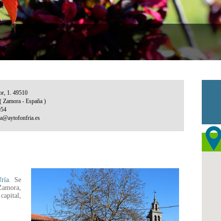
ría
. Se
 Zamora,
apital,