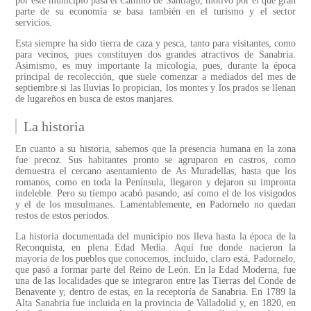
por este municipio pasa el Camino de Santiago, motivo por el que gran
parte de su economía se basa también en el turismo y el sector
servicios.
Esta siempre ha sido tierra de caza y pesca, tanto para visitantes, como
para vecinos, pues constituyen dos grandes atractivos de Sanabria.
Asimismo, es muy importante la micología, pues, durante la época
principal de recolección, que suele comenzar a mediados del mes de
septiembre si las lluvias lo propician, los montes y los prados se llenan
de lugareños en busca de estos manjares.
La historia
En cuanto a su historia, sabemos que la presencia humana en la zona
fue precoz. Sus habitantes pronto se agruparon en castros, como
demuestra el cercano asentamiento de As Muradellas, hasta que los
romanos, como en toda la Península, llegaron y dejaron su impronta
indeleble. Pero su tiempo acabó pasando, así como el de los visigodos
y el de los musulmanes. Lamentablemente, en Padornelo no quedan
restos de estos periodos.
La historia documentada del municipio nos lleva hasta la época de la
Reconquista, en plena Edad Media. Aquí fue donde nacieron la
mayoría de los pueblos que conocemos, incluido, claro está, Padornelo,
que pasó a formar parte del Reino de León. En la Edad Moderna, fue
una de las localidades que se integraron entre las Tierras del Conde de
Benavente y, dentro de estas, en la receptoría de Sanabria. En 1789 la
Alta Sanabria fue incluida en la provincia de Valladolid y, en 1820, en