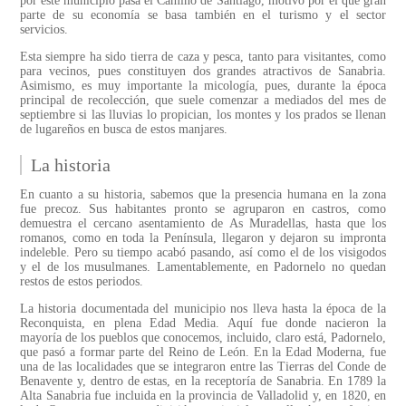
por este municipio pasa el Camino de Santiago, motivo por el que gran
parte de su economía se basa también en el turismo y el sector
servicios.
Esta siempre ha sido tierra de caza y pesca, tanto para visitantes, como
para vecinos, pues constituyen dos grandes atractivos de Sanabria.
Asimismo, es muy importante la micología, pues, durante la época
principal de recolección, que suele comenzar a mediados del mes de
septiembre si las lluvias lo propician, los montes y los prados se llenan
de lugareños en busca de estos manjares.
La historia
En cuanto a su historia, sabemos que la presencia humana en la zona
fue precoz. Sus habitantes pronto se agruparon en castros, como
demuestra el cercano asentamiento de As Muradellas, hasta que los
romanos, como en toda la Península, llegaron y dejaron su impronta
indeleble. Pero su tiempo acabó pasando, así como el de los visigodos
y el de los musulmanes. Lamentablemente, en Padornelo no quedan
restos de estos periodos.
La historia documentada del municipio nos lleva hasta la época de la
Reconquista, en plena Edad Media. Aquí fue donde nacieron la
mayoría de los pueblos que conocemos, incluido, claro está, Padornelo,
que pasó a formar parte del Reino de León. En la Edad Moderna, fue
una de las localidades que se integraron entre las Tierras del Conde de
Benavente y, dentro de estas, en la receptoría de Sanabria. En 1789 la
Alta Sanabria fue incluida en la provincia de Valladolid y, en 1820, en