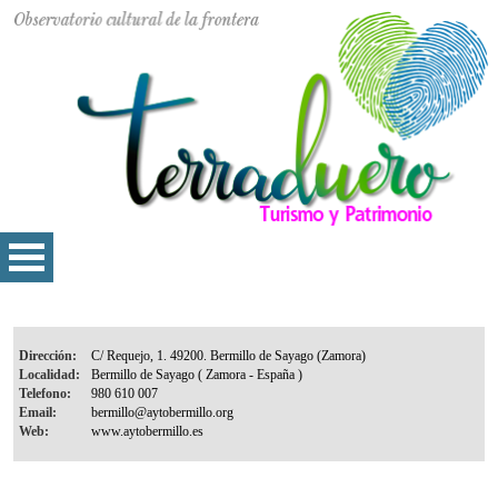
Dirección:
Localidad:
Telefono:
Email:
Web: