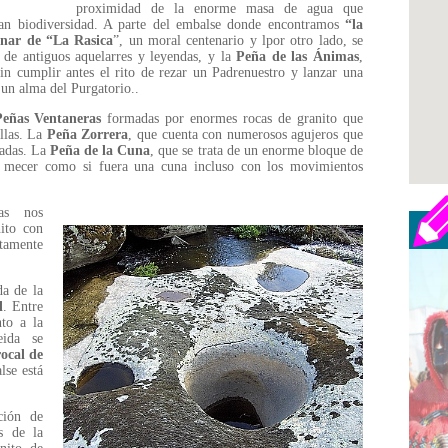
proximidad de la enorme masa de agua que
ran biodiversidad. A parte del embalse donde encontramos
“la
inar de “La Rasica
”, un moral centenario y lpor otro lado, se
r de antiguos aquelarres y leyendas, y la
Peña de las Ánimas
,
in cumplir antes el rito de rezar un Padrenuestro y lanzar una
r un alma del Purgatorio..
eñas Ventaneras
formadas por enormes rocas de granito que
ellas. La
Peña Zorrera
, que cuenta con numerosos agujeros que
madas. La
Peña de la Cuna
, que se trata de un enorme bloque de
s mecer como si fuera una cuna incluso con los movimientos
as nos
ito con
tamente
da de la
l
. Entre
nto a la
ida se
rocal de
lse está
ción de
s de la