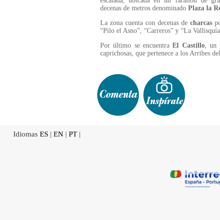
escalada, ubicada en un farallón de gra
decenas de metros denominado
Plaza la R
La zona cuenta con decenas de
charcas
po
“Pilo el Asno”, “Carreros” y “La Vallisquía
Por último se encuentra
El Castillo
, un 
caprichosas, que pertenece a los Arribes de
Idiomas
ES
|
EN
|
PT
|