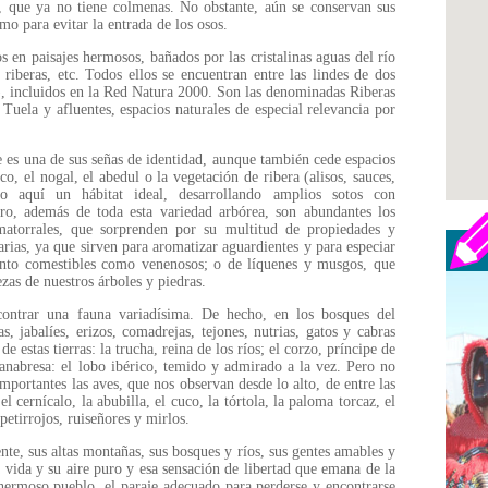
, que ya no tiene colmenas. No obstante, aún se conservan sus
mo para evitar la entrada de los osos.
en paisajes hermosos, bañados por las cristalinas aguas del río
 riberas, etc. Todos ellos se encuentran entre las lindes de dos
 incluidos en la Red Natura 2000. Son las denominadas Riberas
Tuela y afluentes, espacios naturales de especial relevancia por
e es una de sus señas de identidad, aunque también cede espacios
co, el nogal, el abedul o la vegetación de ribera (alisos, sauces,
do aquí un hábitat ideal, desarrollando amplios sotos con
ero, además de toda esta variedad arbórea, son abundantes los
matorrales, que sorprenden por su multitud de propiedades y
rias, ya que sirven para aromatizar aguardientes y para especiar
anto comestibles como venenosos; o de líquenes y musgos, que
ezas de nuestros árboles y piedras.
contrar una fauna variadísima. De hecho, en los bosques del
, jabalíes, erizos, comadrejas, tejones, nutrias, gatos y cabras
e estas tierras: la trucha, reina de los ríos; el corzo, príncipe de
anabresa: el lobo ibérico, temido y admirado a la vez. Pero no
portantes las aves, que nos observan desde lo alto, de entre las
el cernícalo, la abubilla, el cuco, la tórtola, la paloma torcaz, el
 petirrojos, ruiseñores y mirlos.
nte, sus altas montañas, sus bosques y ríos, sus gentes amables y
a vida y su aire puro y esa sensación de libertad que emana de la
e hermoso pueblo, el paraje adecuado para perderse y encontrarse