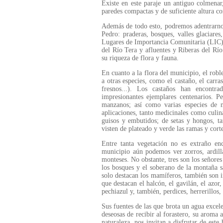
Existe en este paraje un antiguo colmenar
paredes compactas y de suficiente altura co
Además de todo esto, podremos adentrarnos 
Pedro: praderas, bosques, valles glaciares,
Lugares de Importancia Comunitaria (LIC),
del Río Tera y afluentes y Riberas del Río 
su riqueza de flora y fauna.
En cuanto a la flora del municipio, el robl
a otras especies, como el castaño, el carras
fresnos...). Los castaños han encontra
impresionantes ejemplares centenarios. P
manzanos; así como varias especies de 
aplicaciones, tanto medicinales como culina
guisos y embutidos; de setas y hongos, t
visten de plateado y verde las ramas y cort
Entre tanta vegetación no es extraño en
municipio aún podemos ver zorros, ardillas
monteses. No obstante, tres son los señores d
los bosques y el soberano de la montaña s
solo destacan los mamíferos, también son im
que destacan el halcón, el gavilán, el azor, 
pechiazul y, también, perdices, herrerillos,
Sus fuentes de las que brota un agua excele
deseosas de recibir al forastero, su aroma 
naturaleza, nos invitan a disfrutar de est