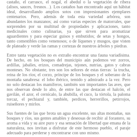
castaño, el carrasco, el nogal, el abedul o la vegetación de ribera
(alisos, sauces, fresnos...). Los castaños han encontrado aquí un hábitat
ideal, desarrollando amplios sotos con impresionantes ejemplares
centenarios. Pero, además de toda esta variedad arbórea, son
abundantes los manzanos; así como varias especies de matorrales, que
sorprenden por su multitud de propiedades y aplicaciones, tanto
medicinales como culinarias, ya que sirven para aromatizar
aguardientes y para especiar guisos y embutidos; de setas y hongos,
tanto comestibles como venenosos; o de líquenes y musgos, que visten
de plateado y verde las ramas y cortezas de nuestros árboles y piedras.
Entre tanta vegetación no es extraño encontrar una fauna variadísima.
De hecho, en los bosques del municipio aún podemos ver zorros,
ardillas, jabalíes, erizos, comadrejas, tejones, nutrias, gatos y cabras
monteses. No obstante, tres son los señores de estas tierras: la trucha,
reina de los ríos; el corzo, príncipe de los bosques y el soberano de la
montaña sanabresa: el lobo ibérico, temido y admirado a la vez. Pero
no solo destacan los mamíferos, también son importantes las aves, que
nos observan desde lo alto, de entre las que destacan el halcón, el
gavilán, el azor, el cernícalo, la abubilla, el cuco, la tórtola, la paloma
torcaz, el pechiazul y, también, perdices, herrerillos, petirrojos,
ruiseñores y mirlos.
Sus fuentes de las que brota un agua excelente, sus altas montañas, sus
bosques y ríos, sus gentes amables y deseosas de recibir al forastero, su
aroma a vida y su aire puro y esa sensación de libertad que emana de la
naturaleza, nos invitan a disfrutar de este hermoso pueblo, el paraje
adecuado para perderse y encontrarse con uno mismo.