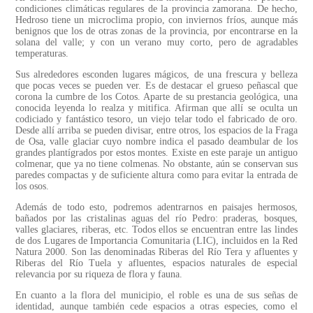
condiciones climáticas regulares de la provincia zamorana. De hecho,
Hedroso tiene un microclima propio, con inviernos fríos, aunque más
benignos que los de otras zonas de la provincia, por encontrarse en la
solana del valle; y con un verano muy corto, pero de agradables
temperaturas.
Sus alrededores esconden lugares mágicos, de una frescura y belleza
que pocas veces se pueden ver. Es de destacar el grueso peñascal que
corona la cumbre de los Cotos. Aparte de su prestancia geológica, una
conocida leyenda lo realza y mitifica. Afirman que allí se oculta un
codiciado y fantástico tesoro, un viejo telar todo el fabricado de oro.
Desde allí arriba se pueden divisar, entre otros, los espacios de la Fraga
de Osa, valle glaciar cuyo nombre indica el pasado deambular de los
grandes plantígrados por estos montes. Existe en este paraje un antiguo
colmenar, que ya no tiene colmenas. No obstante, aún se conservan sus
paredes compactas y de suficiente altura como para evitar la entrada de
los osos.
Además de todo esto, podremos adentrarnos en paisajes hermosos,
bañados por las cristalinas aguas del río Pedro: praderas, bosques,
valles glaciares, riberas, etc. Todos ellos se encuentran entre las lindes
de dos Lugares de Importancia Comunitaria (LIC), incluidos en la Red
Natura 2000. Son las denominadas Riberas del Río Tera y afluentes y
Riberas del Río Tuela y afluentes, espacios naturales de especial
relevancia por su riqueza de flora y fauna.
En cuanto a la flora del municipio, el roble es una de sus señas de
identidad, aunque también cede espacios a otras especies, como el