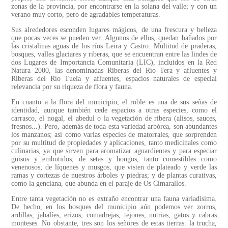
zonas de la provincia, por encontrarse en la solana del valle; y con un
verano muy corto, pero de agradables temperaturas.
Sus alrededores esconden lugares mágicos, de una frescura y belleza
que pocas veces se pueden ver. Algunos de ellos, quedan bañados por
las cristalinas aguas de los ríos Leira y Castro. Multitud de praderas,
bosques, valles glaciares y riberas, que se encuentran entre las lindes de
dos Lugares de Importancia Comunitaria (LIC), incluidos en la Red
Natura 2000, las denominadas Riberas del Río Tera y afluentes y
Riberas del Río Tuela y afluentes, espacios naturales de especial
relevancia por su riqueza de flora y fauna.
En cuanto a la flora del municipio, el roble es una de sus señas de
identidad, aunque también cede espacios a otras especies, como el
carrasco, el nogal, el abedul o la vegetación de ribera (alisos, sauces,
fresnos...). Pero, además de toda esta variedad arbórea, son abundantes
los manzanos; así como varias especies de matorrales, que sorprenden
por su multitud de propiedades y aplicaciones, tanto medicinales como
culinarias, ya que sirven para aromatizar aguardientes y para especiar
guisos y embutidos; de setas y hongos, tanto comestibles como
venenosos; de líquenes y musgos, que visten de plateado y verde las
ramas y cortezas de nuestros árboles y piedras; y de plantas curativas,
como la genciana, que abunda en el paraje de Os Cimarallos.
Entre tanta vegetación no es extraño encontrar una fauna variadísima.
De hecho, en los bosques del municipio aún podemos ver zorros,
ardillas, jabalíes, erizos, comadrejas, tejones, nutrias, gatos y cabras
monteses. No obstante, tres son los señores de estas tierras: la trucha,