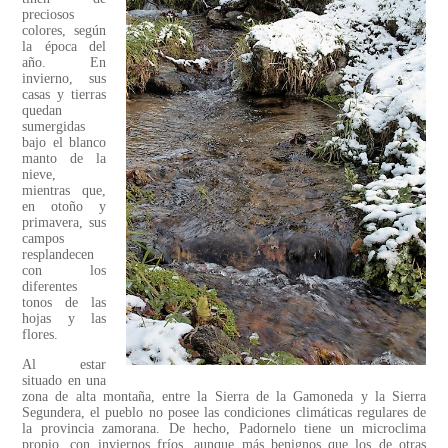
preciosos
colores, según
la época del
año. En
invierno, sus
casas y tierras
quedan
sumergidas
bajo el blanco
manto de la
nieve,
mientras que,
en otoño y
primavera, sus
campos
resplandecen
con los
diferentes
tonos de las
hojas y las
flores.
Al estar
situado en una
zona de alta montaña, entre la Sierra de la Gamoneda y la Sierra
Segundera, el pueblo no posee las condiciones climáticas regulares de
la provincia zamorana. De hecho, Padornelo tiene un microclima
propio, con inviernos fríos, aunque más benignos que los de otras