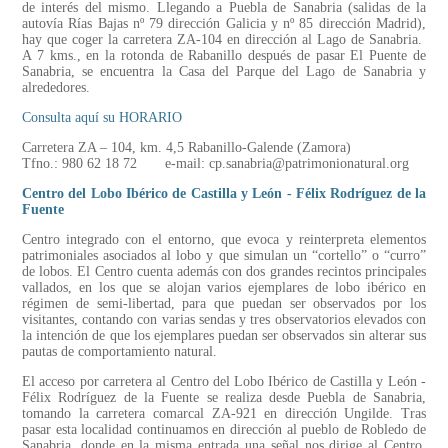
de interés del mismo. Llegando a Puebla de Sanabria (salidas de la
autovía Rías Bajas nº 79 dirección Galicia y nº 85 dirección Madrid),
hay que coger la carretera ZA-104 en dirección al Lago de Sanabria.
A 7 kms., en la rotonda de Rabanillo después de pasar El Puente de
Sanabria, se encuentra la Casa del Parque del Lago de Sanabria y
alrededores.
Consulta aquí su HORARIO
Carretera ZA – 104, km. 4,5 Rabanillo-Galende (Zamora)
Tfno.: 980 62 18 72 e-mail: cp.sanabria@patrimonionatural.org
Centro del Lobo Ibérico de Castilla y León - Félix Rodríguez de la
Fuente
Centro integrado con el entorno, que evoca y reinterpreta elementos
patrimoniales asociados al lobo y que simulan un “cortello” o “curro”
de lobos. El Centro cuenta además con dos grandes recintos principales
vallados, en los que se alojan varios ejemplares de lobo ibérico en
régimen de semi-libertad, para que puedan ser observados por los
visitantes, contando con varias sendas y tres observatorios elevados con
la intención de que los ejemplares puedan ser observados sin alterar sus
pautas de comportamiento natural.
El acceso por carretera al Centro del Lobo Ibérico de Castilla y León -
Félix Rodríguez de la Fuente se realiza desde Puebla de Sanabria,
tomando la carretera comarcal ZA-921 en dirección Ungilde. Tras
pasar esta localidad continuamos en dirección al pueblo de Robledo de
Sanabria, donde en la misma entrada una señal nos dirige al Centro,