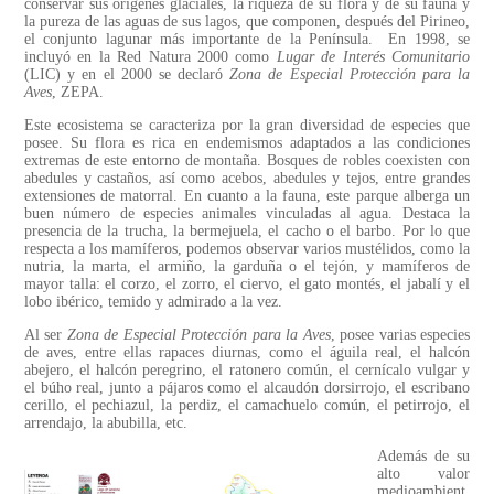
conservar sus orígenes glaciales, la riqueza de su flora y de su fauna y
la pureza de las aguas de sus lagos, que componen, después del Pirineo,
el conjunto lagunar más importante de la Península. En 1998, se
incluyó en la Red Natura 2000 como
Lugar de Interés Comunitario
(LIC) y en el 2000 se declaró
Zona de Especial Protección para la
Aves
, ZEPA.
Este ecosistema se caracteriza por la gran diversidad de especies que
posee. Su flora es rica en endemismos adaptados a las condiciones
extremas de este entorno de montaña. Bosques de robles coexisten con
abedules y castaños, así como acebos, abedules y tejos, entre grandes
extensiones de matorral. En cuanto a la fauna, este parque alberga un
buen número de especies animales vinculadas al agua. Destaca la
presencia de la trucha, la bermejuela, el cacho o el barbo. Por lo que
respecta a los mamíferos, podemos observar varios mustélidos, como la
nutria, la marta, el armiño, la garduña o el tejón, y mamíferos de
mayor talla: el corzo, el zorro, el ciervo, el gato montés, el jabalí y el
lobo ibérico, temido y admirado a la vez.
Al ser
Zona de Especial Protección para la Aves
, posee varias especies
de aves, entre ellas rapaces diurnas, como el águila real, el halcón
abejero, el halcón peregrino, el ratonero común, el cernícalo vulgar y
el búho real, junto a pájaros como el alcaudón dorsirrojo, el escribano
cerillo, el pechiazul, la perdiz, el camachuelo común, el petirrojo, el
arrendajo, la abubilla, etc.
Además de su
alto valor
medioambient