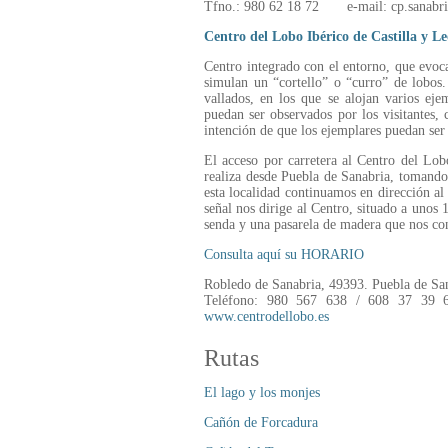
Tfno.: 980 62 18 72 e-mail: cp.sanabri
Centro del Lobo Ibérico de Castilla y L
Centro integrado con el entorno, que evoca
simulan un “cortello” o “curro” de lobos.
vallados, en los que se alojan varios eje
puedan ser observados por los visitantes, 
intención de que los ejemplares puedan ser
El acceso por carretera al Centro del Lob
realiza desde Puebla de Sanabria, tomando
esta localidad continuamos en dirección a
señal nos dirige al Centro, situado a uno
senda y una pasarela de madera que nos con
Consulta aquí su HORARIO
Robledo de Sanabria, 49393. Puebla de Sa
Teléfono: 980 567 638 / 608 37 3
www.centrodellobo.es
Rutas
El lago y los monjes
Cañón de Forcadura