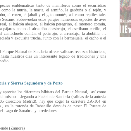
species emblemáticas tanto de mamíferos como el escurridizo
 como la nutria, la marta, el armiño, la garduña o el tejón, y
o, el corzo, el jabalí y el gato montés, así como reptiles tales
e Seoane. Sobrevuelan estos parajes numerosas especies de aves
eal, el halcón abejero, el halcón peregrino, el ratonero común,
a pájaros como el alcaudón dorsirrojo, el escribano cerillo, el
 el camachuelo común, el petirrojo, el arrendajo, la abubilla, …
eciada y exquisita trucha, junto con la bermejuela, el cacho o el
 Parque Natural de Sanabria ofrece valiosos recursos históricos,
 hasta nuestros días un interesante legado de tradiciones y una
medio.
ria y Sierras Segundera y de Porto
y apreciar los diferentes hábitats del Parque Natural, así como
 del mismo. Llegando a Puebla de Sanabria (salidas de la autovía
 85 dirección Madrid), hay que coger la carretera ZA-104 en
., en la rotonda de Rabanillo después de pasar El Puente de
del Lago de Sanabria y alrededores.
lende (Zamora)