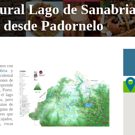
ural Lago de Sanabria
s desde Padornelo
amos con
bria y
cidental
iones de
omprende
, Porto.
el lago
ca, pero
unas de
aguna de
ares que
jados,
, rocas