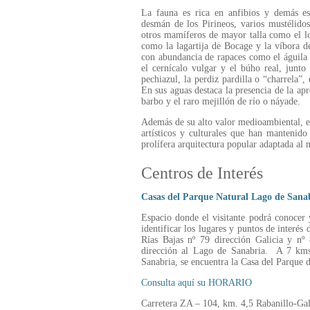
La fauna es rica en anfibios y demás e
desmán de los Pirineos, varios mustélidos
otros mamíferos de mayor talla como el lob
como la lagartija de Bocage y la víbora d
con abundancia de rapaces como el águila r
el cernícalo vulgar y el búho real, junto 
pechiazul, la perdiz pardilla o “charrela”,
En sus aguas destaca la presencia de la apr
barbo y el raro mejillón de río o náyade.
Además de su alto valor medioambiental, el
artísticos y culturales que han mantenido
prolífera arquitectura popular adaptada al 
Centros de Interés
Casas del Parque Natural Lago de Sanab
Espacio donde el visitante podrá conocer 
identificar los lugares y puntos de interés
Rías Bajas nº 79 dirección Galicia y nº
dirección al Lago de Sanabria. A 7 kms
Sanabria, se encuentra la Casa del Parque 
Consulta aquí su HORARIO
Carretera ZA – 104, km. 4,5 Rabanillo-Ga