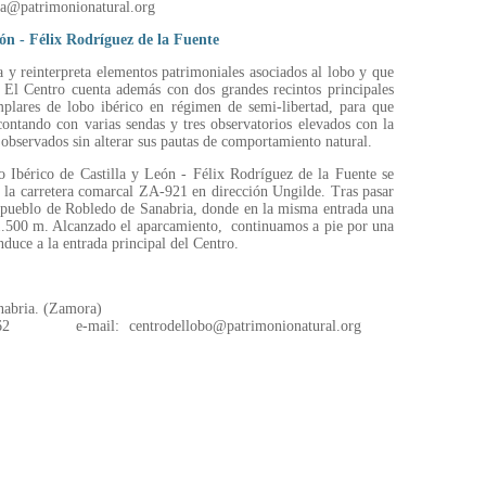
a@patrimonionatural.org
eón - Félix Rodríguez de la Fuente
 y reinterpreta elementos patrimoniales asociados al lobo y que
 El Centro cuenta además con dos grandes recintos principales
mplares de lobo ibérico en régimen de semi-libertad, para que
contando con varias sendas y tres observatorios elevados con la
 observados sin alterar sus pautas de comportamiento natural.
o Ibérico de Castilla y León - Félix Rodríguez de la Fuente se
 la carretera comarcal ZA-921 en dirección Ungilde. Tras pasar
l pueblo de Robledo de Sanabria, donde en la misma entrada una
s 1.500 m. Alcanzado el aparcamiento, continuamos a pie por una
duce a la entrada principal del Centro.
nabria. (Zamora)
9 62 e-mail: centrodellobo@patrimonionatural.org