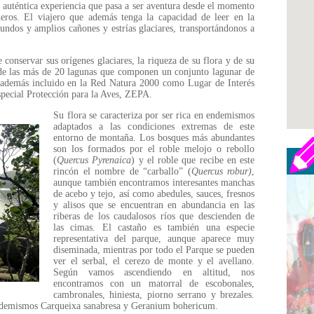
a auténtica experiencia que pasa a ser aventura desde el momento
ros. El viajero que además tenga la capacidad de leer en la
fundos y amplios cañones y estrías glaciares, transportándonos a
conservar sus orígenes glaciares, la riqueza de su flora y de su
 de las más de 20 lagunas que componen un conjunto lagunar de
á además incluido en la Red Natura 2000 como Lugar de Interés
pecial Protección para la Aves, ZEPA.
Su flora se caracteriza por ser rica en endemismos
adaptados a las condiciones extremas de este
entorno de montaña. Los bosques más abundantes
son los formados por el roble melojo o rebollo
(
Quercus Pyrenaica
) y el roble que recibe en este
rincón el nombre de “carballo” (
Quercus robur)
,
aunque también encontramos interesantes manchas
de acebo y tejo, así como abedules, sauces, fresnos
y alisos que se encuentran en abundancia en las
riberas de los caudalosos ríos que descienden de
las cimas. El castaño es también una especie
representativa del parque, aunque aparece muy
diseminada, mientras por todo el Parque se pueden
ver el serbal, el cerezo de monte y el avellano.
Según vamos ascendiendo en altitud, nos
encontramos con un matorral de escobonales,
cambronales, hiniesta, piorno serrano y brezales.
endemismos Carqueixa sanabresa y Geranium bohericum.