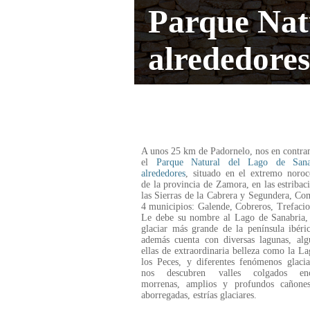
Parque Nat
alrededore
A unos 25 km de Padornelo, nos en contr
el
Parque Natural del Lago de Sana
alrededores
, situado en el extremo noroc
de la provincia de Zamora, en las estribac
las Sierras de la Cabrera y Segundera, C
4 municipios: Galende, Cobreros, Trefacio
Le debe su nombre al Lago de Sanabria, 
glaciar más grande de la península ibéri
además cuenta con diversas lagunas, alg
ellas de extraordinaria belleza como la L
los Peces, y diferentes fenómenos glaci
nos descubren valles colgados enca
morrenas, amplios y profundos cañones
aborregadas, estrías glaciares.