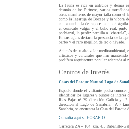
La fauna es rica en anfibios y demás e
desmán de los Pirineos, varios mustélidos
otros mamíferos de mayor talla como el lob
como la lagartija de Bocage y la víbora d
con abundancia de rapaces como el águila r
el cernícalo vulgar y el búho real, junto 
pechiazul, la perdiz pardilla o “charrela”,
En sus aguas destaca la presencia de la apr
barbo y el raro mejillón de río o náyade.
Además de su alto valor medioambiental, el
artísticos y culturales que han mantenido
prolífera arquitectura popular adaptada al 
Centros de Interés
Casas del Parque Natural Lago de Sanab
Espacio donde el visitante podrá conocer 
identificar los lugares y puntos de interés
Rías Bajas nº 79 dirección Galicia y nº
dirección al Lago de Sanabria. A 7 kms
Sanabria, se encuentra la Casa del Parque 
Consulta aquí su HORARIO
Carretera ZA – 104, km. 4,5 Rabanillo-Ga