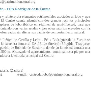
a@patrimonionatural.org
eón - Félix Rodríguez de la Fuente
 y reinterpreta elementos patrimoniales asociados al lobo y que
 El Centro cuenta además con dos grandes recintos principales
mplares de lobo ibérico en régimen de semi-libertad, para que
contando con varias sendas y tres observatorios elevados con la
 observados sin alterar sus pautas de comportamiento natural.
o Ibérico de Castilla y León - Félix Rodríguez de la Fuente se
 la carretera comarcal ZA-921 en dirección Ungilde. Tras pasar
l pueblo de Robledo de Sanabria, donde en la misma entrada una
s 1.500 m. Alcanzado el aparcamiento, continuamos a pie por una
duce a la entrada principal del Centro.
nabria. (Zamora)
9 62 e-mail: centrodellobo@patrimonionatural.org