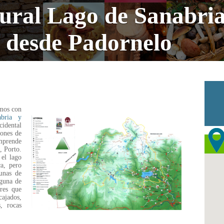
ural Lago de Sanabria
s desde Padornelo
amos con
bria y
cidental
iones de
omprende
, Porto.
el lago
ca, pero
unas de
aguna de
ares que
jados,
, rocas