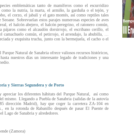
species emblemáticas tanto de mamíferos como el escurridizo
 como la nutria, la marta, el armiño, la garduña o el tejón, y
o, el corzo, el jabalí y el gato montés, así como reptiles tales
e Seoane. Sobrevuelan estos parajes numerosas especies de aves
eal, el halcón abejero, el halcón peregrino, el ratonero común,
a pájaros como el alcaudón dorsirrojo, el escribano cerillo, el
 el camachuelo común, el petirrojo, el arrendajo, la abubilla, …
eciada y exquisita trucha, junto con la bermejuela, el cacho o el
 Parque Natural de Sanabria ofrece valiosos recursos históricos,
 hasta nuestros días un interesante legado de tradiciones y una
medio.
ria y Sierras Segundera y de Porto
y apreciar los diferentes hábitats del Parque Natural, así como
 del mismo. Llegando a Puebla de Sanabria (salidas de la autovía
 85 dirección Madrid), hay que coger la carretera ZA-104 en
., en la rotonda de Rabanillo después de pasar El Puente de
del Lago de Sanabria y alrededores.
lende (Zamora)