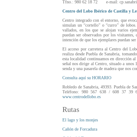
Tfno.: 980 62 18 72 e-mail: cp.sanabri
Centro del Lobo Ibérico de Castilla y L
Centro integrado con el entorno, que evoca
simulan un “cortello” o “curro” de lobos.
vallados, en los que se alojan varios eje
puedan ser observados por los visitantes, 
intención de que los ejemplares puedan ser
El acceso por carretera al Centro del Lob
realiza desde Puebla de Sanabria, tomando
esta localidad continuamos en dirección a
señal nos dirige al Centro, situado a uno
senda y una pasarela de madera que nos con
Consulta aquí su HORARIO
Robledo de Sanabria, 49393. Puebla de Sa
Teléfono: 980 567 638 / 608 37 3
www.centrodellobo.es
Rutas
El lago y los monjes
Cañón de Forcadura