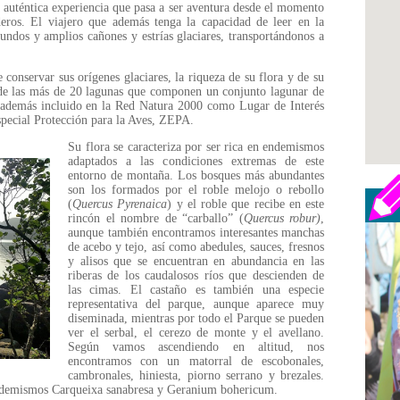
a auténtica experiencia que pasa a ser aventura desde el momento
ros. El viajero que además tenga la capacidad de leer en la
fundos y amplios cañones y estrías glaciares, transportándonos a
conservar sus orígenes glaciares, la riqueza de su flora y de su
 de las más de 20 lagunas que componen un conjunto lagunar de
á además incluido en la Red Natura 2000 como Lugar de Interés
pecial Protección para la Aves, ZEPA.
Su flora se caracteriza por ser rica en endemismos
adaptados a las condiciones extremas de este
entorno de montaña. Los bosques más abundantes
son los formados por el roble melojo o rebollo
(
Quercus Pyrenaica
) y el roble que recibe en este
rincón el nombre de “carballo” (
Quercus robur)
,
aunque también encontramos interesantes manchas
de acebo y tejo, así como abedules, sauces, fresnos
y alisos que se encuentran en abundancia en las
riberas de los caudalosos ríos que descienden de
las cimas. El castaño es también una especie
representativa del parque, aunque aparece muy
diseminada, mientras por todo el Parque se pueden
ver el serbal, el cerezo de monte y el avellano.
Según vamos ascendiendo en altitud, nos
encontramos con un matorral de escobonales,
cambronales, hiniesta, piorno serrano y brezales.
endemismos Carqueixa sanabresa y Geranium bohericum.