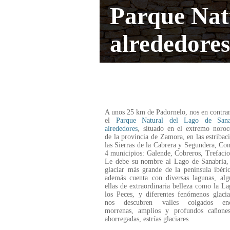
Parque Nat
alrededore
A unos 25 km de Padornelo, nos en contr
el
Parque Natural del Lago de Sana
alrededores
, situado en el extremo noroc
de la provincia de Zamora, en las estribac
las Sierras de la Cabrera y Segundera, C
4 municipios: Galende, Cobreros, Trefacio
Le debe su nombre al Lago de Sanabria, 
glaciar más grande de la península ibéri
además cuenta con diversas lagunas, alg
ellas de extraordinaria belleza como la L
los Peces, y diferentes fenómenos glaci
nos descubren valles colgados enca
morrenas, amplios y profundos cañones
aborregadas, estrías glaciares.