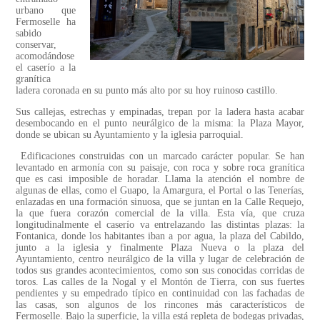
urbano que
Fermoselle ha
sabido
conservar,
acomodándose
el caserío a la
granítica
ladera coronada en su punto más alto por su hoy ruinoso castillo.
Sus callejas, estrechas y empinadas, trepan por la ladera hasta acabar
desembocando en el punto neurálgico de la misma: la Plaza Mayor,
donde se ubican su Ayuntamiento y la iglesia parroquial.
Edificaciones construidas con un marcado carácter popular. Se han
levantado en armonía con su paisaje, con roca y sobre roca granítica
que es casi imposible de horadar. Llama la atención el nombre de
algunas de ellas, como el Guapo, la Amargura, el Portal o las Tenerías,
enlazadas en una formación sinuosa, que se juntan en la Calle Requejo,
la que fuera corazón comercial de la villa. Esta vía, que cruza
longitudinalmente el caserío va entrelazando las distintas plazas: la
Fontanica, donde los habitantes iban a por agua, la plaza del Cabildo,
junto a la iglesia y finalmente Plaza Nueva o la plaza del
Ayuntamiento, centro neurálgico de la villa y lugar de celebración de
todos sus grandes acontecimientos, como son sus conocidas corridas de
toros. Las calles de la Nogal y el Montón de Tierra, con sus fuertes
pendientes y su empedrado típico en continuidad con las fachadas de
las casas, son algunos de los rincones más característicos de
Fermoselle. Bajo la superficie, la villa está repleta de bodegas privadas,