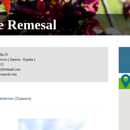
e Remesal
eciervos
(Zamora)