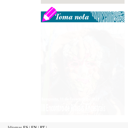
Idiomas
ES
|
EN
|
PT
|