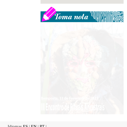
Idiomas
ES
|
EN
|
PT
|