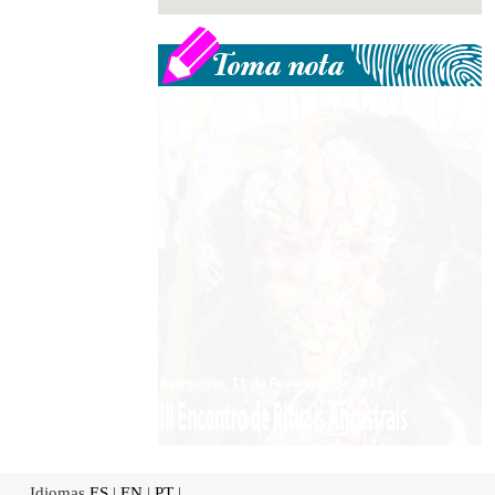
Idiomas
ES
|
EN
|
PT
|