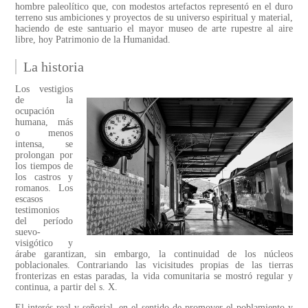
hombre paleolítico que, con modestos artefactos representó en el duro
terreno sus ambiciones y proyectos de su universo espiritual y material,
haciendo de este santuario el mayor museo de arte rupestre al aire
libre, hoy Patrimonio de la Humanidad.
La historia
Los vestigios
de la
ocupación
humana, más
o menos
intensa, se
prolongan por
los tiempos de
los castros y
romanos. Los
escasos
testimonios
del período
suevo-
visigótico y
árabe garantizan, sin embargo, la continuidad de los núcleos
poblacionales. Contrariando las vicisitudes propias de las tierras
fronterizas en estas paradas, la vida comunitaria se mostró regular y
continua, a partir del s. X.
El interés real y señorial, en el sentido de promover el poblamiento y