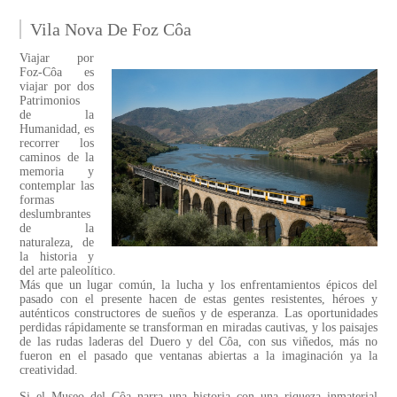
Vila Nova De Foz Côa
Viajar por
Foz-Côa es
viajar por dos
Patrimonios
de la
Humanidad, es
recorrer los
caminos de la
memoria y
contemplar las
formas
deslumbrantes
de la
naturaleza, de
la historia y
del arte paleolítico.
Más que un lugar común, la lucha y los enfrentamientos épicos del
pasado con el presente hacen de estas gentes resistentes, héroes y
auténticos constructores de sueños y de esperanza. Las oportunidades
perdidas rápidamente se transforman en miradas cautivas, y los paisajes
de las rudas laderas del Duero y del Côa, con sus viñedos, más no
fueron en el pasado que ventanas abiertas a la imaginación ya la
creatividad.
Si el Museo del Côa narra una historia con una riqueza inmaterial