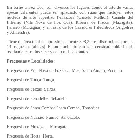
En torno a Foz Côa, son diversos los lugares donde el arte de varias
épocas diferentes puede ser apreciado con rutas que incluyen estos
núcleos de arte rupestre: Penascosa (Castelo Melhor), Cañada del
Infierno (Vila Nova de Foz Côa), Ribeira de Piscos (Muxagata),
Fariseo (Muxagata) y el rastro de los Cazadores Paleolíticos (Algodres
y Almendra).
Tiene un área total de aproximadamente 398,2km², distribuidos por sus
14 freguesías (aldeas). Es un municipio con baja densidad poblacional,
oscilando entre los siete y ocho mil habitantes.
Freguesias y Localidades:
Freguesia de Vila Nova de Foz Côa: Mós, Santo Amaro, Pocinho.
Freguesia de Touça: Touça.
Freguesia de Seixas: Seixas.
Freguesia de Sebadelhe: Sebadelhe.
Freguesia de Santa Comba: Santa Comba, Tomadias.
Freguesia de Numão: Numão, Arnozuelo.
Freguesia de Muxagata: Muxagata.
Freguesia de Horta: Horta.