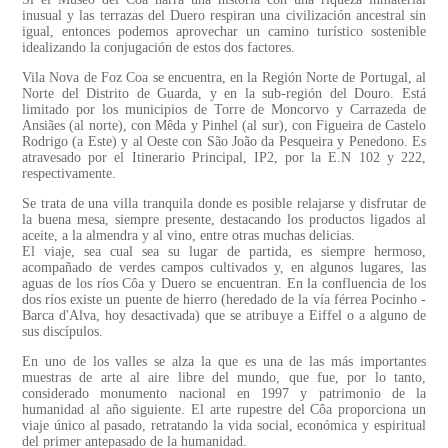
inusual y las terrazas del Duero respiran una civilización ancestral sin
igual, entonces podemos aprovechar un camino turístico sostenible
idealizando la conjugación de estos dos factores.
Vila Nova de Foz Coa se encuentra, en la Región Norte de Portugal, al
Norte del Distrito de Guarda, y en la sub-región del Douro. Está
limitado por los municipios de Torre de Moncorvo y Carrazeda de
Ansiães (al norte), con Mêda y Pinhel (al sur), con Figueira de Castelo
Rodrigo (a Este) y al Oeste con São João da Pesqueira y Penedono. Es
atravesado por el Itinerario Principal, IP2, por la E.N 102 y 222,
respectivamente.
Se trata de una villa tranquila donde es posible relajarse y disfrutar de
la buena mesa, siempre presente, destacando los productos ligados al
aceite, a la almendra y al vino, entre otras muchas delicias.
El viaje, sea cual sea su lugar de partida, es siempre hermoso,
acompañado de verdes campos cultivados y, en algunos lugares, las
aguas de los ríos Côa y Duero se encuentran. En la confluencia de los
dos ríos existe un puente de hierro (heredado de la vía férrea Pocinho -
Barca d'Alva, hoy desactivada) que se atribuye a Eiffel o a alguno de
sus discípulos.
En uno de los valles se alza la que es una de las más importantes
muestras de arte al aire libre del mundo, que fue, por lo tanto,
considerado monumento nacional en 1997 y patrimonio de la
humanidad al año siguiente. El arte rupestre del Côa proporciona un
viaje único al pasado, retratando la vida social, económica y espiritual
del primer antepasado de la humanidad.