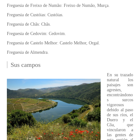
Freguesia de Freixo de Numão: Freixo de Numão, Murça.
Freguesia de Custóias: Custóias.
Freguesia de Chãs: Chãs.
Freguesia de Cedovim: Cedovim.
Freguesia de Castelo Melhor: Castelo Melhor, Orgal.
Freguesia de Almendra.
Sus campos
En su trazado
natural los
paisajes son
agrestes,
encontrándono
s surcos
vigorosos
debido al paso
de sus ríos, el
Duero y el
Côa, que
vincularon a
las gentes de
esta región al