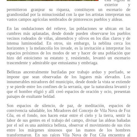
exterior y
permitieron granjear su riqueza, constituyen un escenario de
grandiosidad por la minuciosidad con la que los artistas interpretan sus
vastos campos agrícolas sembrados de pintorescos pueblos y aldeas.
En las ondulaciones del relieve, las poblaciones se ubican en las
cumbres más aplanadas, desde donde pueden observarse los pueblos
vecinos rodeados de viñas, almendros y olivos en los días claros y de
intensa luminosidad. En otros, sin embargo, la neblina cerca los
horizontes y la melancolía los invade, es la invitación a interpretar los
espacios próximos de los modos de ser y hacer de una población que
hizo del estoicismo su estatuto y, resistiendo, levantó un escenario
trascendente y admirable que entusiasma y embriaga.
Bellezas ancestralmente buriladas por trabajo arduo y porfiado, se
impone que sean observadas de los lugares más elevados. Los
innumerables miradores del municipio, desde donde la vista se extiende
y se pierde entre los confines de la serranía, que la naturaleza levantó y
que el hombre eligió y allí creó espacios de oración y ocio, presentan
paisajes de exultante beldad.
Son espacios de silencio, de paz, de meditación, espacios de
convivencia saludable, los Miradores del Concejo de Vila Nova de Foz
Côa, en el fondo, nos hacen estar entre el cielo y la tierra, sentir la
labor de sus gentes en el trabajo del campo, divisar las aldeas bañadas
por el sol es una auténtica belleza, observar el movimiento de sus ríos
entre los márgenes sinuosos que las manos de los hombres
transformaron. En sus raíces Vila Nova de Foz Côa encuentra al