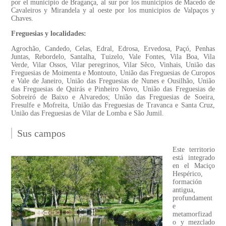
por el municipio de Bragança, al sur por los municipios de Macedo de
Cavaleiros y Mirandela y al oeste por los municipios de Valpaços y
Chaves.
Freguesias y localidades:
Agrochão, Candedo, Celas, Edral, Edrosa, Ervedosa, Paçó, Penhas
Juntas, Rebordelo, Santalha, Tuizelo, Vale Fontes, Vila Boa, Vila
Verde, Vilar Ossos, Vilar peregrinos, Vilar Sêco, Vinhais, União das
Freguesias de Moimenta e Montouto, União das Freguesias de Curopos
e Vale de Janeiro, União das Freguesias de Nunes e Ousilhão, União
das Freguesias de Quirás e Pinheiro Novo, União das Freguesias de
Sobreiró de Baixo e Alvaredos; União das Freguesias de Soeira,
Fresulfe e Mofreita, União das Freguesias de Travanca e Santa Cruz,
União das Freguesias de Vilar de Lomba e São Jumil.
Sus campos
Este territorio
está integrado
en el Maciço
Hespérico,
formación
antigua,
profundament
e
metamorfizad
o y mezclado