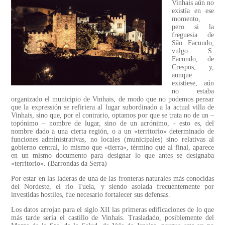
Vinhais aún no
existía en ese
momento,
pero si la
freguesia de
São Facundo,
vulgo S.
Facundo, de
Crespos, y,
aunque
existiese, aún
no estaba
organizado el municipio de Vinhais, de modo que no podemos pensar
que la expressión se refiriera al lugar subordinado a la actual villa de
Vinhais, sino que, por el contrario, optamos por que se trata no de un –
topónimo – nombre de lugar, sino de un acrónimo, - esto es, del
nombre dado a una cierta región, o a un «territorio» determinado de
funciones administrativas, no locales (municipales) sino relativas al
gobierno central, lo mismo que «tierra», término que al final, aparece
en un mismo documento para designar lo que antes se designaba
«territorio». (Barrondas da Serra)
Por estar en las laderas de una de las fronteras naturales más conocidas
del Nordeste, el rio Tuela, y siendo asolada frecuentemente por
investidas hostiles, fue necesario fortalecer sus defensas.
Los datos arrojan para el siglo XII las primeras edificaciones de lo que
más tarde sería el castillo de Vinhais. Trasladado, posiblemente del