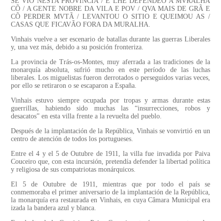
SE VIO NESTA PROVINCIA / E LHE DEFENDEO A MVRALHA
CÕ / A GENTE NOBRE DA VILA E POV / QVA MAIS DE GRÃ E
CÕ PERDER MVTÃ / LEVANTOU O SITIO E QUEIMOU AS /
CASAS QUE FICAVÃO FORA DA MURALHA.
Vinhais vuelve a ser escenario de batallas durante las guerras Liberales
y, una vez más, debido a su posición fronteriza.
La provincia de Trás-os-Montes, muy aferrada a las tradiciones de la
monarquía absoluta, sufrió mucho en este período de las luchas
liberales. Los miguelistas fueron derrotados o perseguidos varias veces,
por ello se retiraron o se escaparon a España.
Vinhais estuvo siempre ocupada por tropas y armas durante estas
guerrillas, habiendo sido muchas las “insurrecciones, robos y
desacatos” en esta villa frente a la revuelta del pueblo.
Después de la implantación de la República, Vinhais se vonvirtió en un
centro de atención de todos los portugueses.
Entre el 4 y el 5 de Outubre de 1911, la villa fue invadida por Paiva
Couceiro que, con esta incursión, pretendía defender la libertad política
y religiosa de sus compatriotas monárquicos.
El 5 de Outubre de 1911, mientras que por todo el país se
conmemoraba el primer aniversario de la implantación de la República,
la monarquía era restaurada en Vinhais, en cuya Câmara Municipal era
izada la bandera azul y blanca.