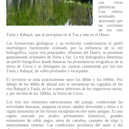
con rocas
plutónicas.
Con relieve
acentuado,
atravesado por
las corrientes
de los rios
Tuela y Rabaçal, que se precipitan en el Tua y este en el Duero.
Las formaciones geológicas y su evolución condicionaron el perfil
morfológico fuertemente orientado por la influencia de la red
hidrográfica, cuyos ríos principales, afluentes del Duero, se presentan
generalmente orientados de Norte a Sur. La red hidrográfica determina
un perfil fisiográfico donde destacan las prominencias orográficas de la
sierra de Coroa y se distinguen las cuencas constituíads por los rios
Tuela y Rabaçal, de valles profundos y escarpados.
El territorio se sitúa prácticamente entre los 400m y los 1000m. Por
debajo de los 400m de altitud solo se encuentran las vaguadas de los
rios Rabaçal y Tuela, en los tramos inferiores de los respectivos cursos,
y por encima de los 1000m, la Sierra de Coroa.
Los ríos son elementos estructurantes del paisaje, condicionan las
actividades humanas, aseguran recursos, añaden diversidad y ritmo a la
rígida monotonia de las formas esculpidas en este suelo antiguo. Es una
región marcada por prados permanentes (lameiros), grandes
extensiones de roble negro, sotos de castaños, caampos de trigo y
esencialmente centeno. Las condiciones peculiares del suelo y del