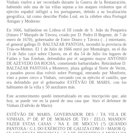
Vinhais vuelve a ser recordado durante la Guerra de la Restauración,
habiendo sido una de las villas sujetas a los ataques violentos que el
ejército español infligió a los portugueses, debido a su localización
geográfica, tal como describe Pinho Leal, en la célebre obra Portugal
Antiguo y Moderno:
En 1666, hallándose en Lisboa el III conde de S. João da Pesqueira
(futuro 1º Marquês de Távora, criado por D. Pedro II Regente, de 7 de
enero de 1670), gobernador de Entre Douro y Távora (...) entretanto,
el general gallego D. BALTAZAR PANTOJA, incendió la província de
Trás-os-Montes. El 1 de Julio de 1666 entró por Montalegre, en el dia
13 de Julio cayó sobre Chaves, en el dia 14 de Julio los lugares de
Faiões y San Esteban, defendidos por el sargento mayor ANTÓNIO
DE AZEVEDO DA ROCHA, cometiendo barbaridades. Retirándose D.
BALTAZAR PANTOJA a Monterey, plaza gallega al Norte de Verim,
y pasados pocos dias volvió sobre Portugal, entrando por Monforte,
vino a poner cerco a Vinhais, cercando con su ejército el castillo, que
era defendido por el gobernador ESTÊVÃO DE MARIS, con los
habitantes de la villa y 50 auxiliares más.
Este acontecimento quedó inmortalizado en una inscripción que, aún
hoy, se puede ver en la pared de una casa que hizo el defensor de
Vinhais (Estêvão de Maris):
ESTÊVÃO DE MARIS, GOVERNADOR DES / TA VILA DE
VINHAIS, Fº DE Rº DE MORAIS DE TIO / ZELO, MANDOV
FAZER ESTAS CASAS / NA E. DE MDCCVI (?) QUANDO
PANTOXA / G L DO EXÉRCITO DE GALIZA COM O / MAIOR Q.