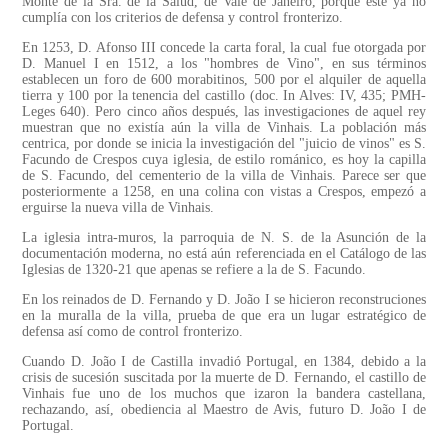
Monte de la Sra. de la Salud, de Vale de Janeiro, porque este ya no
cumplía con los criterios de defensa y control fronterizo.
En 1253, D. Afonso III concede la carta foral, la cual fue otorgada por
D. Manuel I en 1512, a los "hombres de Vino", en sus términos
establecen un foro de 600 morabitinos, 500 por el alquiler de aquella
tierra y 100 por la tenencia del castillo (doc. In Alves: IV, 435; PMH-
Leges 640). Pero cinco años después, las investigaciones de aquel rey
muestran que no existía aún la villa de Vinhais. La población más
centrica, por donde se inicia la investigación del "juicio de vinos" es S.
Facundo de Crespos cuya iglesia, de estilo románico, es hoy la capilla
de S. Facundo, del cementerio de la villa de Vinhais. Parece ser que
posteriormente a 1258, en una colina con vistas a Crespos, empezó a
erguirse la nueva villa de Vinhais.
La iglesia intra-muros, la parroquia de N. S. de la Asunción de la
documentación moderna, no está aún referenciada en el Catálogo de las
Iglesias de 1320-21 que apenas se refiere a la de S. Facundo.
En los reinados de D. Fernando y D. João I se hicieron reconstruciones
en la muralla de la villa, prueba de que era un lugar estratégico de
defensa así como de control fronterizo.
Cuando D. João I de Castilla invadió Portugal, en 1384, debido a la
crisis de sucesión suscitada por la muerte de D. Fernando, el castillo de
Vinhais fue uno de los muchos que izaron la bandera castellana,
rechazando, así, obediencia al Maestro de Avis, futuro D. João I de
Portugal.