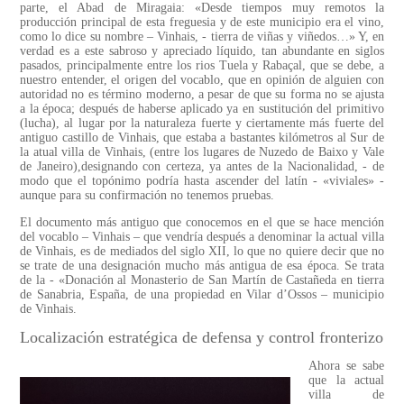
parte, el Abad de Miragaia: «Desde tiempos muy remotos la
producción principal de esta freguesia y de este municipio era el vino,
como lo dice su nombre – Vinhais, - tierra de viñas y viñedos…» Y, en
verdad es a este sabroso y apreciado líquido, tan abundante en siglos
pasados, principalmente entre los rios Tuela y Rabaçal, que se debe, a
nuestro entender, el origen del vocablo, que en opinión de alguien con
autoridad no es término moderno, a pesar de que su forma no se ajusta
a la época; después de haberse aplicado ya en sustitución del primitivo
(lucha), al lugar por la naturaleza fuerte y ciertamente más fuerte del
antiguo castillo de Vinhais, que estaba a bastantes kilómetros al Sur de
la atual villa de Vinhais, (entre los lugares de Nuzedo de Baixo y Vale
de Janeiro),designando con certeza, ya antes de la Nacionalidad, - de
modo que el topónimo podría hasta ascender del latín - «viviales» -
aunque para su confirmación no tenemos pruebas.
El documento más antiguo que conocemos en el que se hace mención
del vocablo – Vinhais – que vendría después a denominar la actual villa
de Vinhais, es de mediados del siglo XII, lo que no quiere decir que no
se trate de una designación mucho más antigua de esa época. Se trata
de la - «Donación al Monasterio de San Martín de Castañeda en tierra
de Sanabria, España, de una propiedad en Vilar d’Ossos – municipio
de Vinhais.
Localización estratégica de defensa y control fronterizo
Ahora se sabe
que la actual
villa de