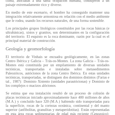
clima, asociadas a una sabia ocupación humana, condujeron a un
paisaje extremadamente rico y diverso.
En medio de este escenario, el hombre ha conseguido mantener una
integración relativamente armoniosa en relación con el medio ambiente
que le rodea, usando los recursos naturales, de una forma sostenible.
Los principales grupos litológicos constituídos por las rocas básicas (e
ultrabásicas), xistos y granitos, son determinantes en la configuración
del territorio. El esquisto es la roca dominante, razón por la cual es el
principal material de construcción.
Geología y geomorfología
El territorio de Vinhais se encuadra geológicamente, en las zonas
Centro Ibérica y Galicia – Trás-os-Montes. La zona Galicia – Trás-os-
Montes está constituida por un empilamiento de diversas unidades
tectónicas, transportadas e instaladas sobre metasedimentos
Paleozóicos, autóctonos de la zona Centro Ibérica. En estas unidades
tectónicas, transportadas, se distinguen dos dominios distintos (Farias e
tal., 1987): Dominio Xistento (unidades parautóctonas) y Dominio de
los complejos o macizos alóctonos.
Se estima que esa instalación resultó de un proceso de colisión de
placas tectónicas iniciado aproximadamente hace 400 millones de años
(M.A.) y concluído hace 320 (M.A.) habiendo sido transportadas para
la superfície, rocas de la cortezas oceánica, continental y del manto
superior (anfibolitas, granulitas y metaperidotitas). Están representadas
en esta área rocas sedimentarias de edad más reciente (Cenozoico);