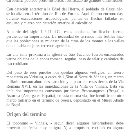
Ciradelha, poblado proto-histórico, fortificado de grandes dimensiones.
Con datación anterior a la Edad del Hierro, el poblado de Castrilhão,
se localiza en el término de Rio de Fornos. Aqui fueron encontradas,
durante excavaciones arqueológicas, puntas de flechas talladas en
esquisto y cuarzo con datación anterior al calcolítico.
A partir del siglo I / II d.C., estos poblados fortificados fueron
perdiendo su importancia. La necesidad de terrenos más fértiles hizo
que las poblaciones se mudasen de la cima de los montes a los valles
donde había mejores terrenos agrícolas.
En una zona próxima a la iglesia de São Facundo fueron encontrados
varios objetos de la época romana: tegulas, peso de telar y cerámica de
uso cotidiano.
Del paso de esos pueblos nos quedan algunos vestígios: un tesoro
monetario en Vidueira, a cerca de 1,5km al Norte de Vinhais, un marco
miliario romano ahora desaparecido y el paso por estas tierras de la Via
Romana XVII, en las inmediaciones de la Villa de Vinhais, Esta via
unía dos importantes conventos juridicos: Bracaraugusta (Braga) a
Asturica (Astorga en España), en esta misma via, fue identificado otro
marco miliario en el término de Soeira, depositado en el Museu Abade
de Baçal.
Origen del término
El topónimo – Vinhais, - según dicen algunos historiadores, debe
provenir de fecha muy antigua. Y, a propósito, escribió en alguna