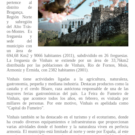
pertence al
distrito de
Bragança,
Región Norte
y subregión
del Alto Trás-
os-Montes. Es
freguesia y
sede del
municipio con
un área de
694,68 Km2 y 9066 habitantes (2011), subdividido en 26 freguesias.
La freguesia de Vinhais se extiende por un área de 33,76km2
distribuída por las poblaciones de Vinhais, Rio de Fornos, Moás,
Armoniz y Ermida, con 2382 habitantes (2001).
Vinhais tiene actividades ligadas a la agricultura, naturaleza,
gastronomia, pequeña y mediana industria. Destacan productos como la
castaña y el cerdo Bísaro, raza autóctona responsable de una de las
mayores ferias gastronómicas del país. La Feira do Fumeiro de
Vinhais, que acontece todos los años, en febrero, es visitada por
millares de personas. Por este motivo, Vinhais es apelidada como
“Capital do Fumeiro”.
Vinhais también se ha destacado en el turismo y el ecoturismo, donde
ha creado diversos equipamientos e infraestruturas que proporcionan
varias atividades donde el hombre y la naturaleza viven en perfecta
armonía. El municipio está limitado al norte y oeste por España, al este