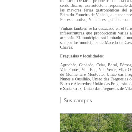
industria. Destacan productos como la cast
cerdo Bísaro, raza autóctona responsable d
las mayores ferias gastronómicas del p
Feira do Fumeiro de Vinhais, que acontece t
Por este motivo, Vinhais es apelidada com
Vinhais también se ha destacado en el tur
infraestruturas que proporcionan varias 
armonía. El municipio está limitado al nor
sur por los municipios de Macedo de Caval
Chaves.
Freguesias y localidades:
Agrochão, Candedo, Celas, Edral, Edrosa,
Vale Fontes, Vila Boa, Vila Verde, Vilar Os
de Moimenta e Montouto, União das Fregu
Nunes e Ousilhão, União das Freguesias d
Baixo e Alvaredos; União das Freguesias d
e Santa Cruz, União das Freguesias de Vil
Sus campos