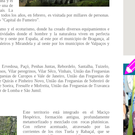
aña y el
e una de
aís. La
odos los años, en febrero, es visitada por millares de personas.
o “Capital do Fumeiro”.
ismo y el ecoturismo, donde ha creado diversos equipamientos e
atividades donde el hombre y la naturaleza viven en perfecta
te y oeste por España, al este por el municipio de Bragança, al
eiros y Mirandela y al oeste por los municipios de Valpaços y
 Ervedosa, Paçó, Penhas Juntas, Rebordelo, Santalha, Tuizelo,
sos, Vilar peregrinos, Vilar Sêco, Vinhais, União das Freguesias
esias de Curopos e Vale de Janeiro, União das Freguesias de
e Quirás e Pinheiro Novo, União das Freguesias de Sobreiró de
e Soeira, Fresulfe e Mofreita, União das Freguesias de Travanca
ar de Lomba e São Jumil.
Este territorio está integrado en el Maciço
Hespérico, formación antigua, profundamente
metamorfizado y mezclado con rocas plutónicas.
Con relieve acentuado, atravesado por las
corrientes de los rios Tuela y Rabaçal, que se