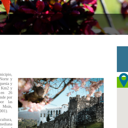
icipio,
 Norte y
guesia y
8 Km2 y
o en 26
ende por
or las
, Moás,
001).
cultura,
mediana