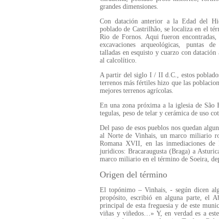
grandes dimensiones.
Con datación anterior a la Edad del Hie
poblado de Castrilhão, se localiza en el té
Rio de Fornos. Aqui fueron encontradas,
excavaciones arqueológicas, puntas de 
talladas en esquisto y cuarzo con datación 
al calcolítico.
A partir del siglo I / II d.C., estos pobla
terrenos más fértiles hizo que las poblacio
mejores terrenos agrícolas.
En una zona próxima a la iglesia de São 
tegulas, peso de telar y cerámica de uso co
Del paso de esos pueblos nos quedan algun
al Norte de Vinhais, un marco miliario ro
Romana XVII, en las inmediaciones de l
juridicos: Bracaraugusta (Braga) a Asturic
marco miliario en el término de Soeira, d
Origen del término
El topónimo – Vinhais, - según dicen alg
propósito, escribió en alguna parte, el
principal de esta freguesia y de este muni
viñas y viñedos…» Y, en verdad es a este 