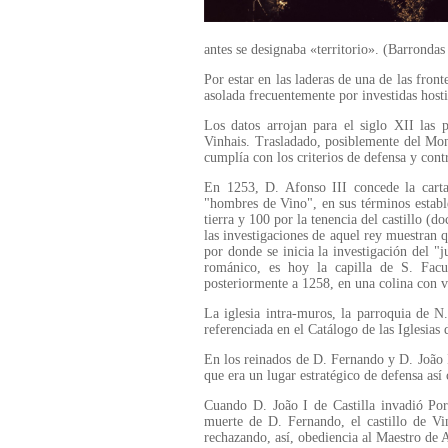
antes se designaba «territorio». (Barrondas
Por estar en las laderas de una de las fron
asolada frecuentemente por investidas hostil
Los datos arrojan para el siglo XII las p
Vinhais. Trasladado, posiblemente del Mont
cumplía con los criterios de defensa y contr
En 1253, D. Afonso III concede la carta
"hombres de Vino", en sus términos establ
tierra y 100 por la tenencia del castillo (
las investigaciones de aquel rey muestran q
por donde se inicia la investigación del "j
románico, es hoy la capilla de S. Facu
posteriormente a 1258, en una colina con vi
La iglesia intra-muros, la parroquia de 
referenciada en el Catálogo de las Iglesias
En los reinados de D. Fernando y D. João I 
que era un lugar estratégico de defensa así
Cuando D. João I de Castilla invadió Port
muerte de D. Fernando, el castillo de Vi
rechazando, así, obediencia al Maestro de A