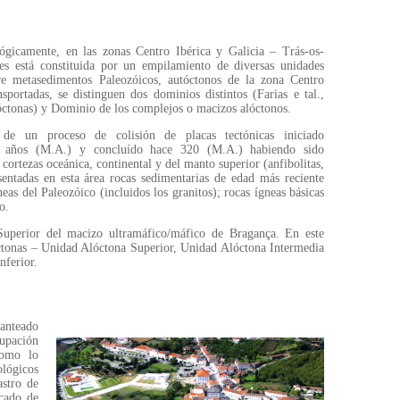
lógicamente, en las zonas Centro Ibérica y Galicia – Trás-os-
s está constituida por un empilamiento de diversas unidades
obre metasedimentos Paleozóicos, autóctonos de la zona Centro
nsportadas, se distinguen dos dominios distintos (Farias e tal.,
ctonas) y Dominio de los complejos o macizos alóctonos.
 de un proceso de colisión de placas tectónicas iniciado
 años (M.A.) y concluído hace 320 (M.A.) habiendo sido
a cortezas oceánica, continental y del manto superior (anfibolitas,
esentadas en esta área rocas sedimentarias de edad más reciente
as del Paleozóico (incluidos los granitos); rocas ígneas básicas
o.
Superior del macizo ultramáfico/máfico de Bragança. En este
óctonas – Unidad Alóctona Superior, Unidad Alóctona Intermedia
nferior.
lanteado
upación
como lo
ológicos
astro de
icado de