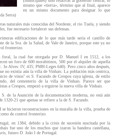
(municipales) sino relativas al gobierno central, lo
mismo que «tierra», término que al final, aparece
en un mismo documento para designar lo que
 da Serra)
teras naturales más conocidas del Nordeste, el rio Tuela, y siendo
es, fue necesario fortalecer sus defensas.
rimeras edificaciones de lo que más tarde sería el castillo de
e de la Sra. de la Salud, de Vale de Janeiro, porque este ya no
ol fronterizo.
 foral, la cual fue otorgada por D. Manuel I en 1512, a los
ecen un foro de 600 morabitinos, 500 por el alquiler de aquella
doc. In Alves: IV, 435; PMH-Leges 640). Pero cinco años después,
ue no existía aún la villa de Vinhais. La población más centrica,
uicio de vinos" es S. Facundo de Crespos cuya iglesia, de estilo
ndo, del cementerio de la villa de Vinhais. Parece ser que
stas a Crespos, empezó a erguirse la nueva villa de Vinhais.
N. S. de la Asunción de la documentación moderna, no está aún
 de 1320-21 que apenas se refiere a la de S. Facundo.
se hicieron reconstruciones en la muralla de la villa, prueba de
 como de control fronterizo.
ugal, en 1384, debido a la crisis de sucesión suscitada por la
nhais fue uno de los muchos que izaron la bandera castellana,
vis, futuro D. João I de Portugal.