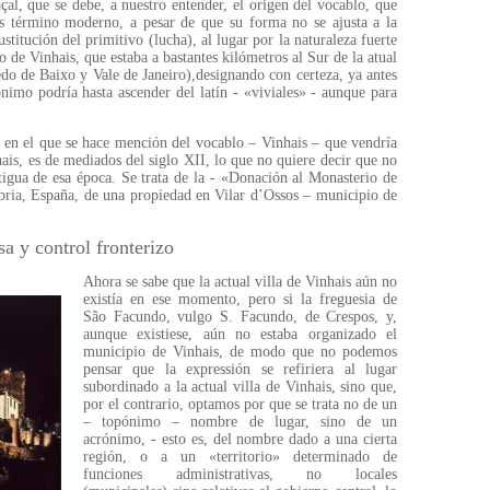
çal, que se debe, a nuestro entender, el origen del vocablo, que
s término moderno, a pesar de que su forma no se ajusta a la
stitución del primitivo (lucha), al lugar por la naturaleza fuerte
o de Vinhais, que estaba a bastantes kilómetros al Sur de la atual
edo de Baixo y Vale de Janeiro),designando con certeza, ya antes
nimo podría hasta ascender del latín - «viviales» - aunque para
n el que se hace mención del vocablo – Vinhais – que vendría
ais, es de mediados del siglo XII, lo que no quiere decir que no
igua de esa época. Se trata de la - «Donación al Monasterio de
bria, España, de una propiedad en Vilar d’Ossos – municipio de
sa y control fronterizo
Ahora se sabe que la actual villa de Vinhais aún no
existía en ese momento, pero si la freguesia de
São Facundo, vulgo S. Facundo, de Crespos, y,
aunque existiese, aún no estaba organizado el
municipio de Vinhais, de modo que no podemos
pensar que la expressión se refiriera al lugar
subordinado a la actual villa de Vinhais, sino que,
por el contrario, optamos por que se trata no de un
– topónimo – nombre de lugar, sino de un
acrónimo, - esto es, del nombre dado a una cierta
región, o a un «territorio» determinado de
funciones administrativas, no locales