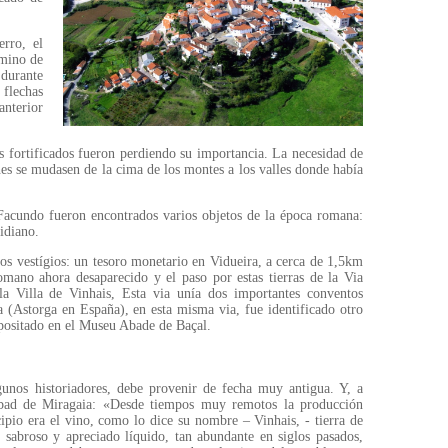
rro, el
rmino de
 durante
flechas
anterior
dos fortificados fueron perdiendo su importancia. La necesidad de
nes se mudasen de la cima de los montes a los valles donde había
Facundo fueron encontrados varios objetos de la época romana:
tidiano.
os vestígios: un tesoro monetario en Vidueira, a cerca de 1,5km
mano ahora desaparecido y el paso por estas tierras de la Via
a Villa de Vinhais, Esta via unía dos importantes conventos
a (Astorga en España), en esta misma via, fue identificado otro
epositado en el Museu Abade de Baçal.
unos historiadores, debe provenir de fecha muy antigua. Y, a
 Abad de Miragaia: «Desde tiempos muy remotos la producción
cipio era el vino, como lo dice su nombre – Vinhais, - tierra de
sabroso y apreciado líquido, tan abundante en siglos pasados,