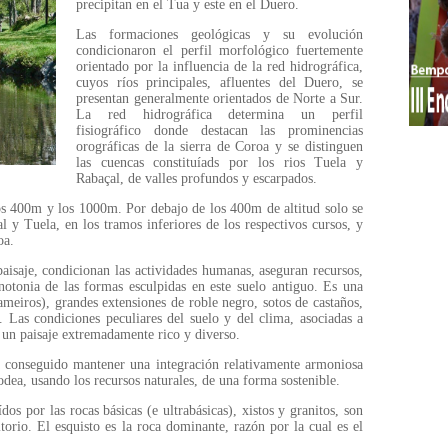
precipitan en el Tua y este en el Duero.
Las formaciones geológicas y su evolución
condicionaron el perfil morfológico fuertemente
orientado por la influencia de la red hidrográfica,
cuyos ríos principales, afluentes del Duero, se
presentan generalmente orientados de Norte a Sur.
La red hidrográfica determina un perfil
fisiográfico donde destacan las prominencias
orográficas de la sierra de Coroa y se distinguen
las cuencas constituíads por los rios Tuela y
Rabaçal, de valles profundos y escarpados.
 los 400m y los 1000m. Por debajo de los 400m de altitud solo se
l y Tuela, en los tramos inferiores de los respectivos cursos, y
oa.
paisaje, condicionan las actividades humanas, aseguran recursos,
otonia de las formas esculpidas en este suelo antiguo. Es una
meiros), grandes extensiones de roble negro, sotos de castaños,
 Las condiciones peculiares del suelo y del clima, asociadas a
un paisaje extremadamente rico y diverso.
 conseguido mantener una integración relativamente armoniosa
dea, usando los recursos naturales, de una forma sostenible.
dos por las rocas básicas (e ultrabásicas), xistos y granitos, son
torio. El esquisto es la roca dominante, razón por la cual es el