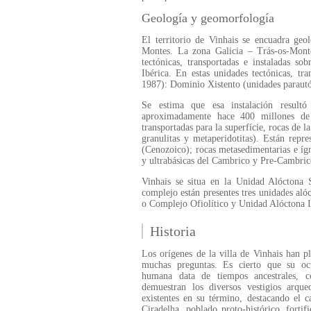
Geología y geomorfología
El territorio de Vinhais se encuadra geo
Montes. La zona Galicia – Trás-os-Monte
tectónicas, transportadas e instaladas s
Ibérica. En estas unidades tectónicas, tra
1987): Dominio Xistento (unidades parautó
Se estima que esa instalación resultó
aproximadamente hace 400 millones de
transportadas para la superfície, rocas de l
granulitas y metaperidotitas). Están repr
(Cenozoico); rocas metasedimentarias e ígne
y ultrabásicas del Cambrico y Pre-Cambric
Vinhais se situa en la Unidad Alóctona 
complejo están presentes tres unidades al
o Complejo Ofiolítico y Unidad Alóctona I
Historia
Los orígenes de la villa de Vinhais han p
muchas preguntas. Es cierto que su oc
humana data de tiempos ancestrales, 
demuestran los diversos vestigios arque
existentes en su término, destacando el c
Ciradelha, poblado proto-histórico, fortif