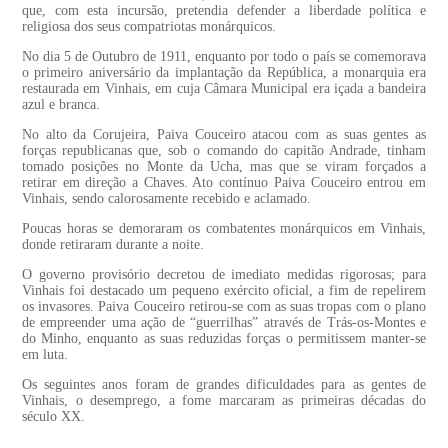
que, com esta incursão, pretendia defender a liberdade política e
religiosa dos seus compatriotas monárquicos.
No dia 5 de Outubro de 1911, enquanto por todo o país se comemorava
o primeiro aniversário da implantação da República, a monarquia era
restaurada em Vinhais, em cuja Câmara Municipal era içada a bandeira
azul e branca.
No alto da Corujeira, Paiva Couceiro atacou com as suas gentes as
forças republicanas que, sob o comando do capitão Andrade, tinham
tomado posições no Monte da Ucha, mas que se viram forçados a
retirar em direção a Chaves. Ato contínuo Paiva Couceiro entrou em
Vinhais, sendo calorosamente recebido e aclamado.
Poucas horas se demoraram os combatentes monárquicos em Vinhais,
donde retiraram durante a noite.
O governo provisório decretou de imediato medidas rigorosas; para
Vinhais foi destacado um pequeno exército oficial, a fim de repelirem
os invasores. Paiva Couceiro retirou-se com as suas tropas com o plano
de empreender uma ação de “guerrilhas” através de Trás-os-Montes e
do Minho, enquanto as suas reduzidas forças o permitissem manter-se
em luta.
Os seguintes anos foram de grandes dificuldades para as gentes de
Vinhais, o desemprego, a fome marcaram as primeiras décadas do
século XX.