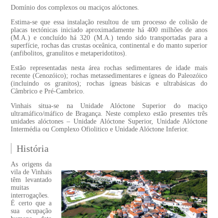
Domínio dos complexos ou maciços alóctones.
Estima-se que essa instalação resultou de um processo de colisão de
placas tectónicas iniciado aproximadamente há 400 milhões de anos
(M.A.) e concluído há 320 (M.A.) tendo sido transportadas para a
superfície, rochas das crustas oceânica, continental e do manto superior
(anfibolitos, granulitos e metaperidotitos).
Estão representadas nesta área rochas sedimentares de idade mais
recente (Cenozóico); rochas metassedimentares e ígneas do Paleozóico
(incluindo os granitos); rochas ígneas básicas e ultrabásicas do
Câmbrico e Pré-Cambrico.
Vinhais situa-se na Unidade Alóctone Superior do maciço
ultramáfico/máfico de Bragança. Neste complexo estão presentes três
unidades alóctones – Unidade Alóctone Superior, Unidade Alóctone
Intermédia ou Complexo Ofiolitico e Unidade Alóctone Inferior.
História
As origens da
vila de Vinhais
têm levantado
muitas
interrogações.
É certo que a
sua ocupação