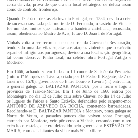
cerca da vila, prova de que era um local estratégico de defesa assim
como de controlo fronteiriço.
Quando D. João I de Castela invadiu Portugal, em 1384, devido à crise
de sucessão suscitada pela morte de D. Fernando, o castelo de Vinhais
foi um dos muitos que hastearam a bandeira castelhana, recusando,
assim, obediência ao Mestre de Avis, futuro D. João I de Portugal.
Vinhais volta a ser recordada no decorrer da Guerra da Restauração,
tendo sido uma das vilas sujeitas aos ataques violentos que o exército
espanhol infligiu aos portugueses, devido à sua localização geográfica,
tal como descreve Pinho Leal, na célebre obra Portugal Antigo e
Moderno:
Em 1666, achando-se em Lisboa o III conde de S. João da Pesqueira
(futuro 1º Marquês de Távora, criado por D. Pedro II Regente, de 7 de
Janeiro de 1670), governador de Entre Douro e Távora (...) entretanto,
o general galego D. BALTAZAR PANTOJA, pôs a ferro e fogo a
província de Trás-os-Montes. Em 1 de Julho de 1666 entrou por
Montalegre, no dia 13 de Julho caiu sobre Chaves, no dia 14 de Julho
os lugares de Faiões e Santo Estêvão, defendidos pelo sargento-mor
ANTÓNIO DE AZEVEDO DA ROCHA, cometendo barbaridades.
Recolhendo-se D. BALTAZAR PANTOJA a Monterey, praça galega ao
Norte de Verim, e passados poucos dias volveu sobre Portugal,
entrando por Monforte, veio pôr cerco a Vinhais, cercando com o seu
exército o castelo, que era defendido pelo governador ESTÊVÃO DE
MARIS, com os habitantes da vila e mais 50 auxiliares.