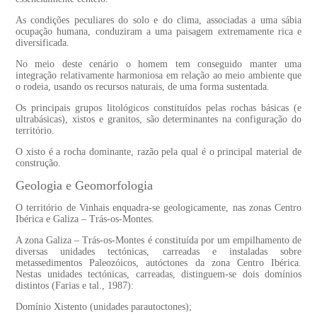
As condições peculiares do solo e do clima, associadas a uma sábia
ocupação humana, conduziram a uma paisagem extremamente rica e
diversificada.
No meio deste cenário o homem tem conseguido manter uma
integração relativamente harmoniosa em relação ao meio ambiente que
o rodeia, usando os recursos naturais, de uma forma sustentada.
Os principais grupos litológicos constituídos pelas rochas básicas (e
ultrabásicas), xistos e granitos, são determinantes na configuração do
território.
O xisto é a rocha dominante, razão pela qual é o principal material de
construção.
Geologia e Geomorfologia
O território de Vinhais enquadra-se geologicamente, nas zonas Centro
Ibérica e Galiza – Trás-os-Montes.
A zona Galiza – Trás-os-Montes é constituída por um empilhamento de
diversas unidades tectónicas, carreadas e instaladas sobre
metassedimentos Paleozóicos, autóctones da zona Centro Ibérica.
Nestas unidades tectónicas, carreadas, distinguem-se dois domínios
distintos (Farias e tal., 1987):
Domínio Xistento (unidades parautoctones);