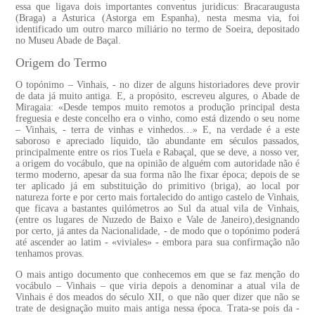
essa que ligava dois importantes conventus juridicus: Bracaraugusta
(Braga) a Asturica (Astorga em Espanha), nesta mesma via, foi
identificado um outro marco miliário no termo de Soeira, depositado
no Museu Abade de Baçal.
Origem do Termo
O topónimo – Vinhais, - no dizer de alguns historiadores deve provir
de data já muito antiga. E, a propósito, escreveu algures, o Abade de
Miragaia: «Desde tempos muito remotos a produção principal desta
freguesia e deste concelho era o vinho, como está dizendo o seu nome
– Vinhais, - terra de vinhas e vinhedos…» E, na verdade é a este
saboroso e apreciado líquido, tão abundante em séculos passados,
principalmente entre os rios Tuela e Rabaçal, que se deve, a nosso ver,
a origem do vocábulo, que na opinião de alguém com autoridade não é
termo moderno, apesar da sua forma não lhe fixar época; depois de se
ter aplicado já em substituição do primitivo (briga), ao local por
natureza forte e por certo mais fortalecido do antigo castelo de Vinhais,
que ficava a bastantes quilómetros ao Sul da atual vila de Vinhais,
(entre os lugares de Nuzedo de Baixo e Vale de Janeiro),designando
por certo, já antes da Nacionalidade, - de modo que o topónimo poderá
até ascender ao latim - «viviales» - embora para sua confirmação não
tenhamos provas.
O mais antigo documento que conhecemos em que se faz menção do
vocábulo – Vinhais – que viria depois a denominar a atual vila de
Vinhais é dos meados do século XII, o que não quer dizer que não se
trate de designação muito mais antiga nessa época. Trata-se pois da -