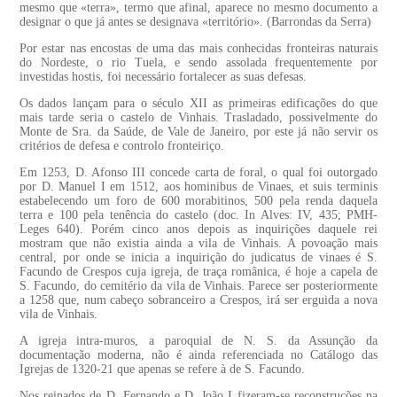
mesmo que «terra», termo que afinal, aparece no mesmo documento a
designar o que já antes se designava «território». (Barrondas da Serra)
Por estar nas encostas de uma das mais conhecidas fronteiras naturais
do Nordeste, o rio Tuela, e sendo assolada frequentemente por
investidas hostis, foi necessário fortalecer as suas defesas.
Os dados lançam para o século XII as primeiras edificações do que
mais tarde seria o castelo de Vinhais. Trasladado, possivelmente do
Monte de Sra. da Saúde, de Vale de Janeiro, por este já não servir os
critérios de defesa e controlo fronteiriço.
Em 1253, D. Afonso III concede carta de foral, o qual foi outorgado
por D. Manuel I em 1512, aos hominibus de Vinaes, et suis terminis
estabelecendo um foro de 600 morabitinos, 500 pela renda daquela
terra e 100 pela tenência do castelo (doc. In Alves: IV, 435; PMH-
Leges 640). Porém cinco anos depois as inquirições daquele rei
mostram que não existia ainda a vila de Vinhais. A povoação mais
central, por onde se inicia a inquirição do judicatus de vinaes é S.
Facundo de Crespos cuja igreja, de traça românica, é hoje a capela de
S. Facundo, do cemitério da vila de Vinhais. Parece ser posteriormente
a 1258 que, num cabeço sobranceiro a Crespos, irá ser erguida a nova
vila de Vinhais.
A igreja intra-muros, a paroquial de N. S. da Assunção da
documentação moderna, não é ainda referenciada no Catálogo das
Igrejas de 1320-21 que apenas se refere à de S. Facundo.
Nos reinados de D. Fernando e D. João I fizeram-se reconstruções na