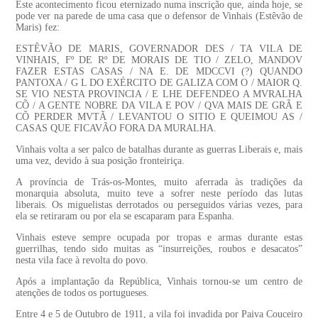
Este acontecimento ficou eternizado numa inscrição que, ainda hoje, se
pode ver na parede de uma casa que o defensor de Vinhais (Estêvão de
Maris) fez:
ESTÊVÃO DE MARIS, GOVERNADOR DES / TA VILA DE
VINHAIS, Fº DE Rº DE MORAIS DE TIO / ZELO, MANDOV
FAZER ESTAS CASAS / NA E. DE MDCCVI (?) QUANDO
PANTOXA / G L DO EXÉRCITO DE GALIZA COM O / MAIOR Q.
SE VIO NESTA PROVINCIA / E LHE DEFENDEO A MVRALHA
CÕ / A GENTE NOBRE DA VILA E POV / QVA MAIS DE GRÃ E
CÕ PERDER MVTÃ / LEVANTOU O SITIO E QUEIMOU AS /
CASAS QUE FICAVÃO FORA DA MURALHA.
Vinhais volta a ser palco de batalhas durante as guerras Liberais e, mais
uma vez, devido à sua posição fronteiriça.
A província de Trás-os-Montes, muito aferrada às tradições da
monarquia absoluta, muito teve a sofrer neste período das lutas
liberais. Os miguelistas derrotados ou perseguidos várias vezes, para
ela se retiraram ou por ela se escaparam para Espanha.
Vinhais esteve sempre ocupada por tropas e armas durante estas
guerrilhas, tendo sido muitas as “insurreições, roubos e desacatos”
nesta vila face à revolta do povo.
Após a implantação da República, Vinhais tornou-se um centro de
atenções de todos os portugueses.
Entre 4 e 5 de Outubro de 1911, a vila foi invadida por Paiva Couceiro