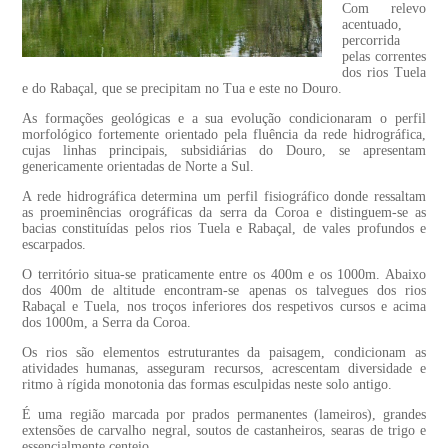
Com relevo
acentuado,
percorrida
pelas correntes
dos rios Tuela
e do Rabaçal, que se precipitam no Tua e este no Douro.
As formações geológicas e a sua evolução condicionaram o perfil
morfológico fortemente orientado pela fluência da rede hidrográfica,
cujas linhas principais, subsidiárias do Douro, se apresentam
genericamente orientadas de Norte a Sul.
A rede hidrográfica determina um perfil fisiográfico donde ressaltam
as proeminências orográficas da serra da Coroa e distinguem-se as
bacias constituídas pelos rios Tuela e Rabaçal, de vales profundos e
escarpados.
O território situa-se praticamente entre os 400m e os 1000m. Abaixo
dos 400m de altitude encontram-se apenas os talvegues dos rios
Rabaçal e Tuela, nos troços inferiores dos respetivos cursos e acima
dos 1000m, a Serra da Coroa.
Os rios são elementos estruturantes da paisagem, condicionam as
atividades humanas, asseguram recursos, acrescentam diversidade e
ritmo à rígida monotonia das formas esculpidas neste solo antigo.
É uma região marcada por prados permanentes (lameiros), grandes
extensões de carvalho negral, soutos de castanheiros, searas de trigo e
essencialmente centeio.