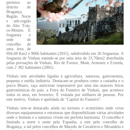
pertence ao
distrito de
Bragança,
Região Norte
e sub-região
do Alto Trás-
os-Montes. É
freguesia e
sede de
concelho de
uma área de
694,68 Km2 e 9066 habitantes (2011), subdividido em 26 freguesias. A
freguesia de Vinhais estende-se por uma área de 33,76km2 distribuída
pelas povoações de Vinhais, Rio de Fornos, Moás, Armoniz e Ermida,
com 2 382 habitantes (2001).
Vinhais tem atividades ligadas à agricultura, natureza, gastronomia,
pequena e média indústria. Destacam-se produtos como a castanha e o
porco Bísaro, raça autóctone responsável por uma das maiores feiras
gastronómicas do país, a Feira do Fumeiro de Vinhais, que acontece
todos os anos, em fevereiro. É visitada por milhares de pessoas. Por
este motivo, Vinhais é apelidada de “Capital do Fumeiro”.
Vinhais tem-se destacado ainda no turismo e ecoturismo onde criou
diversos equipamentos e estruturas que disponibilizam várias atividades
onde o homem e a natureza vivem em perfeita harmonia. O concelho é
limitado a norte e oeste pela Espanha, a este pelo concelho de
Bragança, a sul pelos concelhos de Macedo de Cavaleiros e Mirandela e