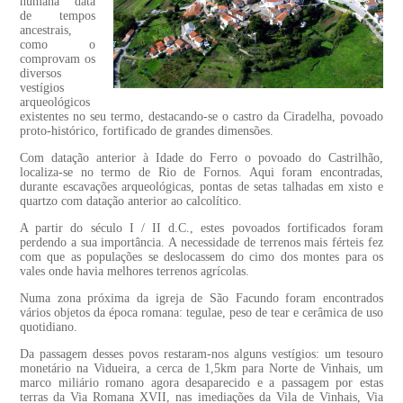
humana data
de tempos
ancestrais,
como o
comprovam os
diversos
vestígios
arqueológicos
existentes no seu termo, destacando-se o castro da Ciradelha, povoado
proto-histórico, fortificado de grandes dimensões.
Com datação anterior à Idade do Ferro o povoado do Castrilhão,
localiza-se no termo de Rio de Fornos. Aqui foram encontradas,
durante escavações arqueológicas, pontas de setas talhadas em xisto e
quartzo com datação anterior ao calcolítico.
A partir do século I / II d.C., estes povoados fortificados foram
perdendo a sua importância. A necessidade de terrenos mais férteis fez
com que as populações se deslocassem do cimo dos montes para os
vales onde havia melhores terrenos agrícolas.
Numa zona próxima da igreja de São Facundo foram encontrados
vários objetos da época romana: tegulae, peso de tear e cerâmica de uso
quotidiano.
Da passagem desses povos restaram-nos alguns vestígios: um tesouro
monetário na Vidueira, a cerca de 1,5km para Norte de Vinhais, um
marco miliário romano agora desaparecido e a passagem por estas
terras da Via Romana XVII, nas imediações da Vila de Vinhais, Via