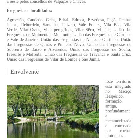
a oeste pelos concelhos de Valpaços e Chaves.
Freguesias e localidades:
Agrochão, Candedo, Celas, Edral, Edrosa, Ervedosa, Paçó, Penhas
Juntas, Rebordelo, Santalha, Tuizelo, Vale Fontes, Vila Boa, Vila
Verde, Vilar Ossos, Vilar peregrinos, Vilar Sêco, Vinhais, União das
Freguesias de Moimenta e Montouto, União das Freguesias de Curopos
e Vale de Janeiro, União das Freguesias de Nunes e Ousilhão, União
das Freguesias de Quirás e Pinheiro Novo, União das Freguesias de
Sobreiró de Baixo e Alvaredos; União das Freguesias de Soeira,
Fresulfe e Mofreita, União das Freguesias de Travanca e Santa Cruz,
União das Freguesias de Vilar de Lomba e São Jumil.
Envolvente
Este território
está integrado
no Maciço
Hespérico,
formação
antiga,
profundament
e
metamorfizada
e entrosada
por rochas
plutónicas.