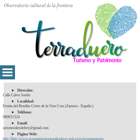
Dirección:
Calle Calvo Sotelo
Localidad:
Ermita del Bendito Cristo de la Vera Cruz (Zamora - España )
Teléfono:
980651324
Email:
aytomoralesdelrey@gmail.com
Página Web:
http://http://www.ayuntamientomoralesderey.gob.es/es/ayuntamiento/