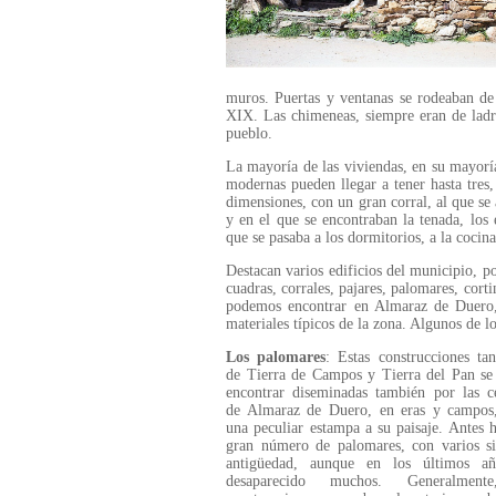
muros. Puertas y ventanas se rodeaban de p
XIX. Las chimeneas, siempre eran de ladri
pueblo.
La mayoría de las viviendas, en su mayoría
modernas pueden llegar a tener hasta tres,
dimensiones, con un gran corral, al que se 
y en el que se encontraban la tenada, los
que se pasaba a los dormitorios, a la cocina
Destacan varios edificios del municipio, p
cuadras, corrales, pajares, palomares, cortin
podemos encontrar en Almaraz de Duero,
materiales típicos de la zona. Algunos de l
Los palomares
: Estas construcciones tan
de Tierra de Campos y Tierra del Pan se
encontrar diseminadas también por las c
de Almaraz de Duero, en eras y campos
una peculiar estampa a su paisaje. Antes 
gran número de palomares, con varios si
antigüedad, aunque en los últimos a
desaparecido muchos. Generalment