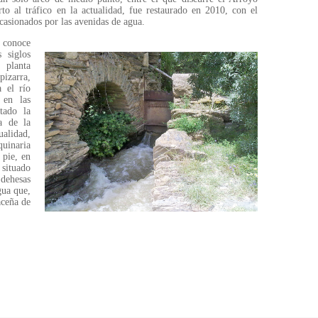
o al tráfico en la actualidad, fue restaurado en 2010, con el
ocasionados por las avenidas de agua.
 conoce
 siglos
 planta
izarra,
a el río
 en las
tado la
a de la
alidad,
quinaria
 pie, en
 situado
dehesas
gua que,
aceña de