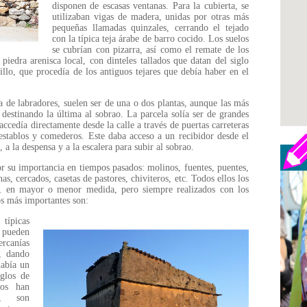
disponen de escasas ventanas. Para la cubierta, se
utilizaban vigas de madera, unidas por otras más
pequeñas llamadas quinzales, cerrando el tejado
con la típica teja árabe de barro cocido. Los suelos
se cubrían con pizarra, así como el remate de los
iedra arenisca local, con dinteles tallados que datan del siglo
llo, que procedía de los antiguos tejares que debía haber en el
 de labradores, suelen ser de una o dos plantas, aunque las más
 destinando la última al sobrao. La parcela solía ser de grandes
accedía directamente desde la calle a través de puertas carreteras
 establos y comederos. Este daba acceso a un recibidor desde el
, a la despensa y a la escalera para subir al sobrao.
or su importancia en tiempos pasados: molinos, fuentes, puentes,
as, cercados, casetas de pastores, chiviteros, etc. Todos ellos los
 en mayor o menor medida, pero siempre realizados con los
os más importantes son:
 típicas
 pueden
ercanías
, dando
había un
glos de
ños han
e, son