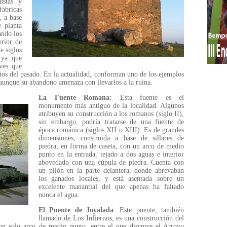
bustas y
ábricas
, a base
e planta
ando los
erior de
e siglos
 ya que
aves que
ios del pasado. En la actualidad, conforman uno de los ejemplos
, aunque su abandono amenaza con llevarlos a la ruina.
La Fuente Romana:
Esta fuente es el
monumento más antiguo de la localidad. Algunos
atribuyen su construcción a los romanos (siglo II),
sin embargo, podría tratarse de una fuente de
época románica (siglos XII o XIII). Es de grandes
dimensiones, construida a base de sillares de
piedra, en forma de caseta, con un arco de medio
punto en la entrada, tejado a dos aguas e interior
abovedado con una cúpula de piedra. Cuenta con
un pilón en la parte delantera, donde abrevaban
los ganados locales, y está asentada sobre un
excelente manantial del que apenas ha faltado
nunca el agua.
El Puente de Joyalada
: Este puente, también
llamado de Los Infiernos, es una construcción del
 un solo arco de medio punto, entre el que discurre el Arroyo