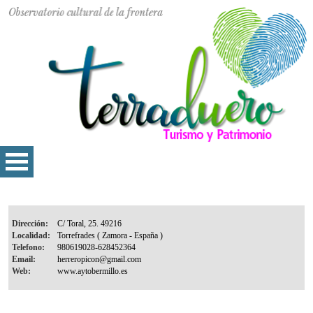
Dirección:
Localidad:
Telefono:
Email:
Web: