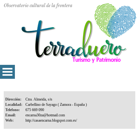
Dirección:
Localidad:
Telefono:
Email:
Web: