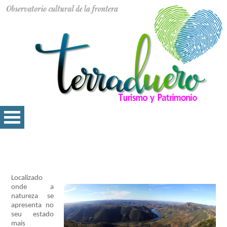
Localizado
onde a
natureza se
apresenta no
seu estado
mais