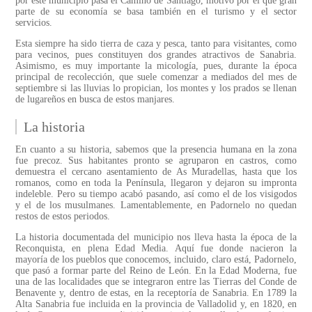
por este municipio pasa el Camino de Santiago, motivo por el que gran
parte de su economía se basa también en el turismo y el sector
servicios.
Esta siempre ha sido tierra de caza y pesca, tanto para visitantes, como
para vecinos, pues constituyen dos grandes atractivos de Sanabria.
Asimismo, es muy importante la micología, pues, durante la época
principal de recolección, que suele comenzar a mediados del mes de
septiembre si las lluvias lo propician, los montes y los prados se llenan
de lugareños en busca de estos manjares.
La historia
En cuanto a su historia, sabemos que la presencia humana en la zona
fue precoz. Sus habitantes pronto se agruparon en castros, como
demuestra el cercano asentamiento de As Muradellas, hasta que los
romanos, como en toda la Península, llegaron y dejaron su impronta
indeleble. Pero su tiempo acabó pasando, así como el de los visigodos
y el de los musulmanes. Lamentablemente, en Padornelo no quedan
restos de estos periodos.
La historia documentada del municipio nos lleva hasta la época de la
Reconquista, en plena Edad Media. Aquí fue donde nacieron la
mayoría de los pueblos que conocemos, incluido, claro está, Padornelo,
que pasó a formar parte del Reino de León. En la Edad Moderna, fue
una de las localidades que se integraron entre las Tierras del Conde de
Benavente y, dentro de estas, en la receptoría de Sanabria. En 1789 la
Alta Sanabria fue incluida en la provincia de Valladolid y, en 1820, en