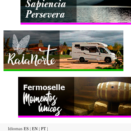
Idiomas
ES
|
EN
|
PT
|