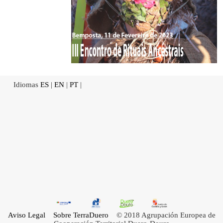
Idiomas
ES
|
EN
|
PT
|
Aviso Legal
Sobre TerraDuero
© 2018 Agrupación Europea de