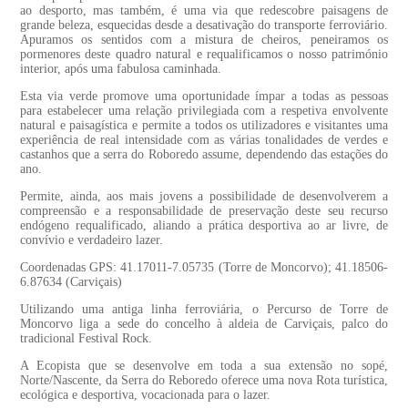
ao desporto, mas também, é uma via que redescobre paisagens de
grande beleza, esquecidas desde a desativação do transporte ferroviário.
Apuramos os sentidos com a mistura de cheiros, peneiramos os
pormenores deste quadro natural e requalificamos o nosso património
interior, após uma fabulosa caminhada.
Esta via verde promove uma oportunidade ímpar a todas as pessoas
para estabelecer uma relação privilegiada com a respetiva envolvente
natural e paisagística e permite a todos os utilizadores e visitantes uma
experiência de real intensidade com as várias tonalidades de verdes e
castanhos que a serra do Roboredo assume, dependendo das estações do
ano.
Permite, ainda, aos mais jovens a possibilidade de desenvolverem a
compreensão e a responsabilidade de preservação deste seu recurso
endógeno requalificado, aliando a prática desportiva ao ar livre, de
convívio e verdadeiro lazer.
Coordenadas GPS: 41.17011-7.05735 (Torre de Moncorvo); 41.18506-
6.87634 (Carviçais)
Utilizando uma antiga linha ferroviária, o Percurso de Torre de
Moncorvo liga a sede do concelho à aldeia de Carviçais, palco do
tradicional Festival Rock.
A Ecopista que se desenvolve em toda a sua extensão no sopé,
Norte/Nascente, da Serra do Reboredo oferece uma nova Rota turística,
ecológica e desportiva, vocacionada para o lazer.