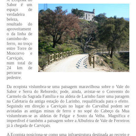
Sabor é um
espaço de
verdadeira
beleza,
resultado do
aproveitament
o da linha de
caminho-de-
ferro, no troço
entre Torre de
Moncorvo e
Carviçais,
num total de
24 km de
percurso
pedestre.
Da ecopista vislumbra-se uma paisagem maravilhosa sobre o Vale do
Sabor e Serra do Reboredo; pode, ainda, avistar-se o Convento do
Carmelo da Sagrada Família e na aldeia de Larinho fazer uma paragem
na Cafetaria da antiga estação do Larinho, requalificada para o efeito.
Seguindo em direção a Carviçais no lugar do Carvalhal podem ser
avistadas as antigas minas de ferro e no sopé do Cabeço da Mua
vislumbram-se as aldeias de Felgar e Souto da Velha. Magnífica e
imperdível é também a paisagem sobre a Albufeira de Vale de Ferreiros
já à chegada de Carviçais.
A Ecopista posiciona-se como uma infraestrutura destinada ao recreio e