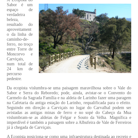
Sabor é um
espaço de
verdadeira
beleza,
resultado do
aproveitament
o da linha de
caminho-de-
ferro, no troço
entre Torre de
Moncorvo e
Carviçais,
num total de
24 km de
percurso
pedestre.
Da ecopista vislumbra-se uma paisagem maravilhosa sobre o Vale do
Sabor e Serra do Reboredo; pode, ainda, avistar-se o Convento do
Carmelo da Sagrada Família e na aldeia de Larinho fazer uma paragem
na Cafetaria da antiga estação do Larinho, requalificada para o efeito.
Seguindo em direção a Carviçais no lugar do Carvalhal podem ser
avistadas as antigas minas de ferro e no sopé do Cabeço da Mua
vislumbram-se as aldeias de Felgar e Souto da Velha. Magnífica e
imperdível é também a paisagem sobre a Albufeira de Vale de Ferreiros
já à chegada de Carviçais.
A Ecopista posiciona-se como uma infraestrutura destinada ao recreio e