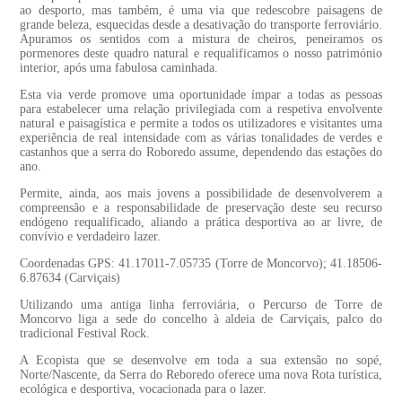
ao desporto, mas também, é uma via que redescobre paisagens de
grande beleza, esquecidas desde a desativação do transporte ferroviário.
Apuramos os sentidos com a mistura de cheiros, peneiramos os
pormenores deste quadro natural e requalificamos o nosso património
interior, após uma fabulosa caminhada.
Esta via verde promove uma oportunidade ímpar a todas as pessoas
para estabelecer uma relação privilegiada com a respetiva envolvente
natural e paisagística e permite a todos os utilizadores e visitantes uma
experiência de real intensidade com as várias tonalidades de verdes e
castanhos que a serra do Roboredo assume, dependendo das estações do
ano.
Permite, ainda, aos mais jovens a possibilidade de desenvolverem a
compreensão e a responsabilidade de preservação deste seu recurso
endógeno requalificado, aliando a prática desportiva ao ar livre, de
convívio e verdadeiro lazer.
Coordenadas GPS: 41.17011-7.05735 (Torre de Moncorvo); 41.18506-
6.87634 (Carviçais)
Utilizando uma antiga linha ferroviária, o Percurso de Torre de
Moncorvo liga a sede do concelho à aldeia de Carviçais, palco do
tradicional Festival Rock.
A Ecopista que se desenvolve em toda a sua extensão no sopé,
Norte/Nascente, da Serra do Reboredo oferece uma nova Rota turística,
ecológica e desportiva, vocacionada para o lazer.