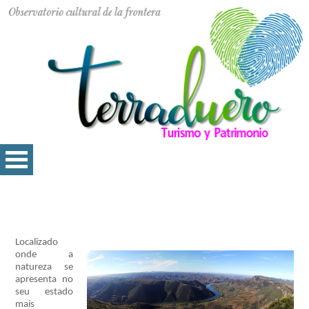
Localizado
onde a
natureza se
apresenta no
seu estado
mais